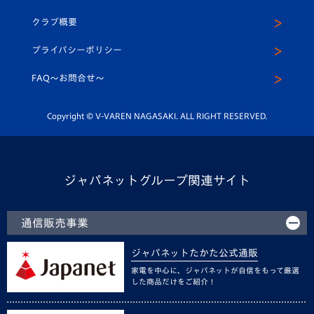
アカデミー
U-15
応援メディア
法人限定 VIP BOX
ヴィヴィくんインスタグラム
クラブ概要
スクール
U-12
メディア出演情報
プライバシーポリシー
公式LINE＠
スクール
FAQ〜お問合せ〜
平和祈念活動
Youtube公式チャンネル
ホームタウン活動
Copyright © V-VAREN NAGASAKI. ALL RIGHT RESERVED.
ジャパネットグループ関連サイト
通信販売事業
ジャパネットたかた公式通販
家電を中心に、ジャパネットが自信をもって厳選
した商品だけをご紹介！