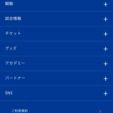
トップチーム
クラブプロフィール
観戦
クラブ
フィロソフィー
観戦ルール
試合情報
試合情報
クラブ概要
観戦ツアー
試合日程/結果
チケット
ファンクラブ
エンブレム紹介
はじめての観戦ガイド
順位表
チケット
グッズ
チケット
選手プロフィール
Revive Team
フォトギャラリー
シーズンシート
オンラインショップ
アカデミー
イベント
スタッフプロフィール
スタジアムへのアクセス
スタジアムグルメ
V-LOVERS（ファンクラブ）
2026-27ユニフォーム
メディア
育成からのお知らせ
パートナー
マスコット紹介
ヴィヴィくんの長崎おもてなしガイド
はじめての観戦ガイド
プレイヤーズスイート
店舗情報
グッズ
アカデミー
チームスケジュール
V-EXPRESS
パートナー企業一覧
SNS
（ユニフォーム入場）
ホームタウン
U-18
クラブハウス（練習場）
パートナー募集
公式Twitter
ご利用規約