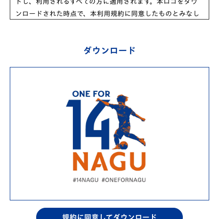
ドし、利用されるすべての方に適用されます。本ロゴをダウ
ンロードされた時点で、本利用規約に同意したものとみなし
V・ファーレン長崎 名倉巧選手 支援募金活動実施の
ます。
ご報告
2025/9/2
ダウンロード
1. 利用目的
【お知らせ】「V・ファーレン長崎 名倉巧選手 支援
本ロゴは、名倉巧選手の復帰を応援し、支援する活動にのみ
利用することができます。
募金」実施のご報告
2025/9/5
2. 禁止事項
Ｖ・ファーレン長崎 名倉巧選手 支援募金活動実施の
以下の行為を禁止します。
ご報告(8/23讃岐戦)
商用目的での利用
2025/9/13
名倉選手やV・ファーレン長崎の信用やイメージを損なう
目的での利用
【ご報告】V・ファーレン長崎 名倉巧選手支援募金
本ロゴデータの改変、加工、色の変更などを許可なく行う
活動のご報告
こと
2025/9/17
特定の政治、宗教、思想活動、または反社会的な活動に利
用すること
規約に同意してダウンロード