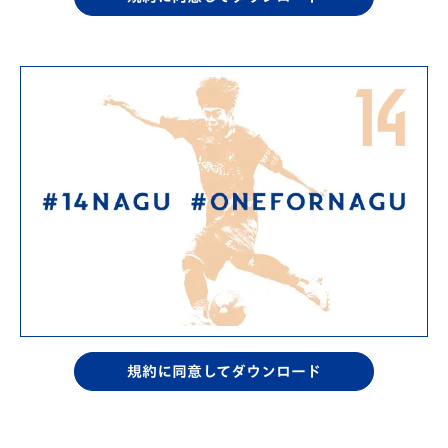
「V・ファーレン長崎 名倉巧 選手 支援活動」のご報
公序良俗に反する利用
告
本ロゴデータの再配布、二次配布
2025/9/25
3. 著作権
V・ファーレン長崎 名倉巧 選手 支援募金活動のお知
本ロゴデータに関する著作権は、V・ファーレン長崎に帰属
らせ
します。
2025/9/25
4. 免責事項
【ご報告】V・ファーレン長崎 名倉巧選手支援募金
活動のご報告
本ロゴデータの利用によって生じたいかなる損害について
も、V・ファーレン長崎は一切の責任を負いません。本ロゴ
2025/9/25
は、利用者ご自身の責任においてご利用ください。
横浜F・マリノス選手会「チャリティーオークショ
ン」開催のお知らせ
2025/10/9
規約に同意してダウンロード
V・ファーレン長崎 名倉巧選手 支援募金活動のご報
告