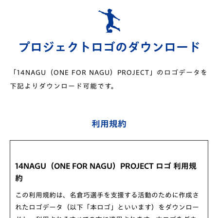
【8月23日湘南戦】V・ファーレン長崎 名倉巧選手
支援募金のご報告
2025/8/27
プロジェクトロゴの
ダウンロード
V・ファーレン長崎 名倉巧選手支援募金活動のご報
「14NAGU（ONE FOR NAGU）PROJECT」のロゴデータを
告
下記よりダウンロード可能です。
2025/8/29
【8/23(土)山形戦】14NAGU（ONE FOR NAGU）PR
利用規約
OJECT （V・ファーレン長崎 名倉巧選手）実施のご
報告
2025/9/1
14NAGU（ONE FOR NAGU）PROJECT ロゴ 利用規
【8/30(土) 宮崎戦】14NAGU（ONE FOR NAGU）P
約
ROJECT（V・ファーレン長崎 名倉巧 選手）への協
この利用規約は、名倉巧選手を支援する活動のために作成さ
力について
れたロゴデータ（以下「本ロゴ」といいます）をダウンロー
2025/9/2