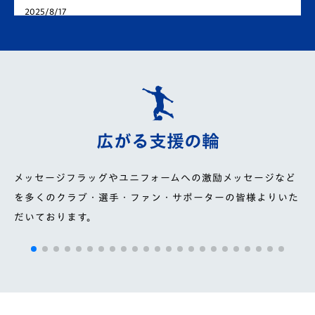
2025/8/17
【8月10日 J2 徳島戦】V・ファーレン長崎 名倉巧選
手への応援メッセージ募集と支援募金 ご報告と御礼
2025/8/17
【8/16(土)磐田戦】「V・ファーレン長崎 名倉巧選
手 支援募金」のご報告
広がる支援の輪
2025/8/17
メッセージフラッグやユニフォームへの激励メッセージなど
V・ファーレン長崎所属 名倉巧選手支援活動実施報
を多くのクラブ・選⼿・ファン・サポーターの皆様よりいた
告
だいております。
2025/8/20
【8/22浦和戦】柏レイソル選手会『V･ファーレン長
崎 名倉巧選手 支援募金』結果報告
2025/8/26