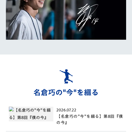
名倉巧の"今"を綴る
2026.07.22
【名倉巧の”今”を綴る】第8回『僕
の今』