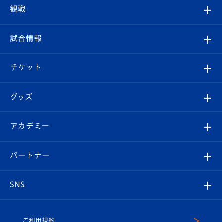
トップチーム
クラブプロフィール
観戦
クラブ
フィロソフィー
観戦ルール
試合情報
試合情報
クラブ概要
観戦ツアー
試合日程/結果
チケット
ファンクラブ
エンブレム紹介
はじめての観戦ガイド
順位表
チケット
グッズ
チケット
選手プロフィール
Revive Team
フォトギャラリー
シーズンシート
オンラインショップ
アカデミー
イベント
スタッフプロフィール
スタジアムへのアクセス
スタジアムグルメ
V-LOVERS（ファンクラブ）
2026-27ユニフォーム
メディア
育成からのお知らせ
パートナー
マスコット紹介
ヴィヴィくんの長崎おもてなしガイド
はじめての観戦ガイド
プレイヤーズスイート
店舗情報
グッズ
アカデミー
チームスケジュール
V-EXPRESS
パートナー企業一覧
SNS
（ユニフォーム入場）
ホームタウン
U-18
クラブハウス（練習場）
パートナー募集
公式Twitter
ご利用規約