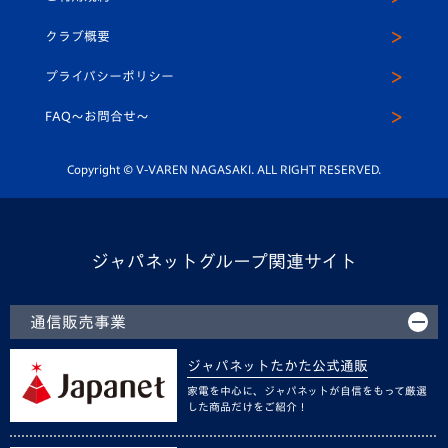
アカデミー
U-15
応援メディア
法人限定 VIP BOX
ヴィヴィくんインスタグラム
クラブ概要
スクール
U-12
メディア出演情報
プライバシーポリシー
公式LINE＠
スクール
FAQ〜お問合せ〜
平和祈念活動
Youtube公式チャンネル
ホームタウン活動
Copyright © V-VAREN NAGASAKI. ALL RIGHT RESERVED.
ジャパネットグループ関連サイト
通信販売事業
ジャパネットたかた公式通販
家電を中心に、ジャパネットが自信をもって厳選
した商品だけをご紹介！