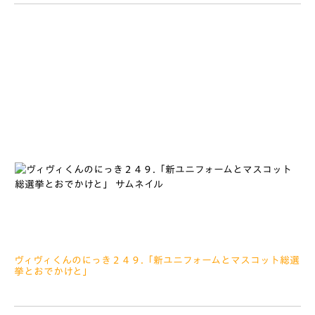
みなさぁーんこんにちは すいようびにはっぴょうされた、マ
スコットそうせんきょのそくほうじゅんい、、 ぼくは２ばんでし
た これも、みなさんのおうえんのおかげだとおもっています い
つもぼくのことをおうえんしてくださって、イベントにもあそび
に
ヴィヴィくんのにっき２４９.「新ユニフォームとマスコット総選
挙とおでかけと」
2019.01.23