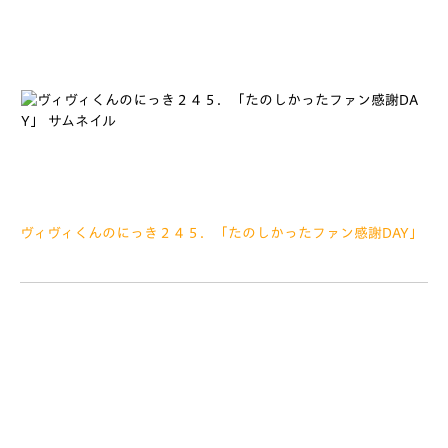
ヴィヴィくんのにっき２４５．「たのしかったファン感謝DAY」
2018.12.21
みなさぁーんこんにちは ますますさむくなってきましたが、
みなさん風邪などひかれていませんか？ さむいのはちょっぴり
いやだけど、あったかいたべものがおいしくかんじますね あと、
こたつでおみかんもさいこうですよね～むふふ