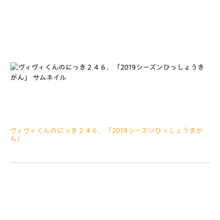
ヴィヴィくんのにっき２４６．「2019シーズンひっしょうきが
ん」
2019.01.11
みなさぁーんこんにちは インスタではごあいさつさせていた
だきましたが、ヴィヴィくんにっきではごあいさつできておりま
せんでした。。。 では、あらためまして あけましておめでと
うございます 2019年