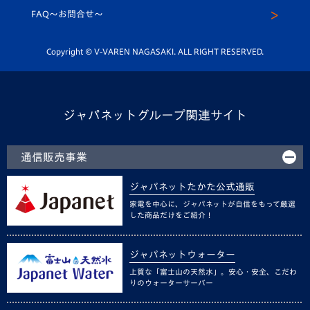
スクール
FAQ〜お問合せ〜
平和祈念活動
Youtube公式チャンネル
ホームタウン活動
Copyright © V-VAREN NAGASAKI. ALL RIGHT RESERVED.
ジャパネットグループ関連サイト
通信販売事業
ジャパネットたかた公式通販
家電を中心に、ジャパネットが自信をもって厳選
した商品だけをご紹介！
ジャパネットウォーター
上質な「富士山の天然水」。安心・安全、こだわ
りのウォーターサーバー