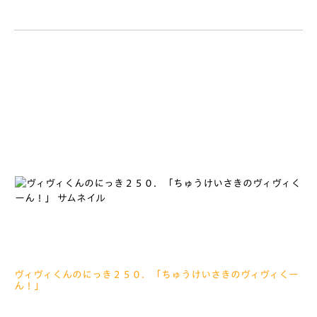
2019.01.28
みなさぁーんこんにちは しゅうまつはとってもさむかったです
ね 長崎でもゆきがふったばしょがあったとのことです みなさ
ん、かぜをひかないように、あたたかくしておすごしくださいね
ではではこんしゅうまつ、どようびのレポー
ヴィヴィくんのにっき２５０．「ちゅうけいさきのヴィヴィくー
ん！」
2019.01.25