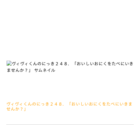
みなさぁーんこんにちは まずは・・・じゃじゃーん＼(^o^)／
2019シーズンユニフォームがとどきました ステンドグラス柄の
かっこいいユニフォーム せんしゅのみなさんがきているのをみ
て、ぼくもはやくほしいな
ヴィヴィくんのにっき２４８．「おいしいおにくをたべにいきま
せんか？」
2019.01.15
みなさぁーんこんにちは きのうはせいじんの日でしたね きれ
いなふりそですがたのおねえさんや、ぴしっときまったスーツす