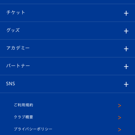
試合情報
クラブ概要
観戦ツアー
試合日程/結果
チケット
ファンクラブ
エンブレム紹介
はじめての観戦ガイド
順位表
チケット
グッズ
チケット
選手プロフィール
Revive Team
フォトギャラリー
シーズンシート
オンラインショップ
アカデミー
イベント
スタッフプロフィール
スタジアムへのアクセス
スタジアムグルメ
V-LOVERS（ファンクラブ）
2026-27ユニフォーム
メディア
育成からのお知らせ
パートナー
マスコット紹介
ヴィヴィくんの長崎おもてなしガイド
はじめての観戦ガイド
プレイヤーズスイート
店舗情報
グッズ
アカデミー
チームスケジュール
V-EXPRESS
パートナー企業一覧
SNS
（ユニフォーム入場）
ホームタウン
U-18
クラブハウス（練習場）
パートナー募集
公式Twitter
ご利用規約
アカデミー
U-15
応援メディア
法人限定 VIP BOX
ヴィヴィくんインスタグラム
クラブ概要
スクール
U-12
メディア出演情報
プライバシーポリシー
公式LINE＠