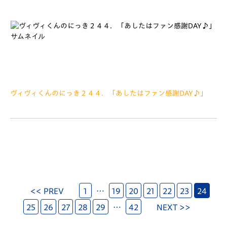
ヴィヴィくんのにっき２４４．「あしたはファン感謝DAY♪」
2018.12.08
みなさぁーんこんにちは 12がつにとつにゅうしましたね ほん
と１ねんってあっというまですよね ねんまつにむけて、おそうじ
しなきゃだなあとおもっていますが、なかなかおもうようにすす
まない… そんなみなさん そんなときは、V・ファーレ
<< PREV
1
…
19
20
21
22
23
24
25
26
27
28
29
…
42
NEXT >>