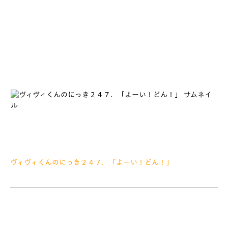
がたのおにいさんたちをおみかけしました せいじんしきをむか
えられたみなさん、おめでとうございます ぼくが「せいじんし
き」
ヴィヴィくんのにっき２４７．「よーい！どん！」
2019.01.13
みなさーんこんにちは お正月だいすきなおもちをたべすぎ
て、ちょっとだけふとってしまいました そうせんきょまでに元の
たいけいにもどしたいとおもいます ダイエットがんばるぞ で
は、きょうはまいとしこうれいの「第69回小柳