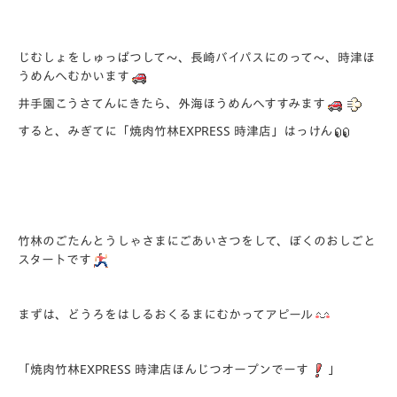
じむしょをしゅっぱつして～、長崎バイパスにのって～、時津ほ
うめんへむかいます
井手園こうさてんにきたら、外海ほうめんへすすみます
すると、みぎてに「焼肉竹林EXPRESS 時津店」はっけん
竹林のごたんとうしゃさまにごあいさつをして、ぼくのおしごと
スタートです
まずは、どうろをはしるおくるまにむかってアピール
「焼肉竹林EXPRESS 時津店ほんじつオープンでーす
」