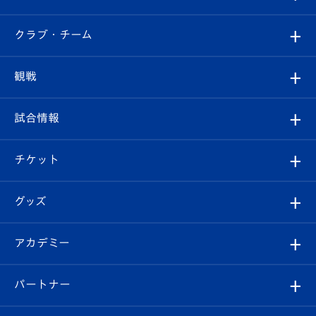
すべて
クラブ・チーム
トップチーム
クラブプロフィール
観戦
クラブ
フィロソフィー
観戦ルール
試合情報
試合情報
クラブ概要
観戦ツアー
試合日程/結果
チケット
ファンクラブ
エンブレム紹介
はじめての観戦ガイド
順位表
チケット
グッズ
チケット
選手プロフィール
Revive Team
フォトギャラリー
シーズンシート
オンラインショップ
アカデミー
イベント
スタッフプロフィール
スタジアムへのアクセス
スタジアムグルメ
V-LOVERS（ファンクラブ）
2026-27ユニフォーム
メディア
育成からのお知らせ
パートナー
マスコット紹介
ヴィヴィくんの長崎おもてなしガイド
はじめての観戦ガイド
プレイヤーズスイート
店舗情報
グッズ