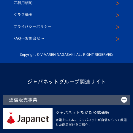
ご利用規約
アカデミー
U-15
応援メディア
法人限定 VIP BOX
ヴィヴィくんインスタグラム
クラブ概要
スクール
U-12
メディア出演情報
プライバシーポリシー
公式LINE＠
スクール
FAQ〜お問合せ〜
平和祈念活動
Youtube公式チャンネル
ホームタウン活動
Copyright © V-VAREN NAGASAKI. ALL RIGHT RESERVED.
ジャパネットグループ関連サイト
通信販売事業
ジャパネットたかた公式通販
家電を中心に、ジャパネットが自信をもって厳選
した商品だけをご紹介！