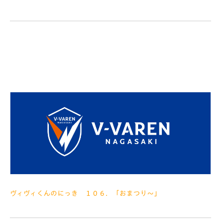
2013.08.07
みなさぁんこんにちは 毎日ホントに暑いですね～ とけちゃいそ
うです さてさて、この前の日曜日は愛媛ＦＣ戦でした この日は
とっても不安定なお天気で、開門直前にもどしゃぶり～ という
ことで、 はい、いつものレインコート 一緒に写ってくださ
ヴィヴィくんのにっき １０６．「おまつり～」
2013.08.02