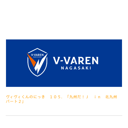
みなさぁんこんにちは がんばってブログ更新していますよ～
さてさて、先週の土曜日は水戸ホーリーホック戦でした 見てくだ
さぁーい ぼくのお名前を入れたユニフォームのご夫婦です あり
がとうございます この日は『南島原応援ＤＡ
ヴィヴィくんのにっき １０５．「九州だ！Ｊ ｉｎ 北九州
パート２」
2013.07.31
みなさぁんこんにちは 暑い日が続きますね～ あ、続きは明日、
で終わっていたにっき・・・ごめんなさい ホームゲームの準備と