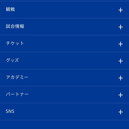
トップチーム
クラブプロフィール
観戦
クラブ
フィロソフィー
観戦ルール
試合情報
試合情報
クラブ概要
観戦ツアー
試合日程/結果
チケット
ファンクラブ
エンブレム紹介
はじめての観戦ガイド
順位表
チケット
グッズ
チケット
選手プロフィール
Revive Team
フォトギャラリー
シーズンシート
オンラインショップ
アカデミー
イベント
スタッフプロフィール
スタジアムへのアクセス
スタジアムグルメ
V-LOVERS（ファンクラブ）
2026-27ユニフォーム
メディア
育成からのお知らせ
パートナー
マスコット紹介
ヴィヴィくんの長崎おもてなしガイド
はじめての観戦ガイド
プレイヤーズスイート
店舗情報
グッズ
アカデミー
チームスケジュール
V-EXPRESS
パートナー企業一覧
SNS
（ユニフォーム入場）
ホームタウン
U-18
クラブハウス（練習場）
パートナー募集
公式Twitter