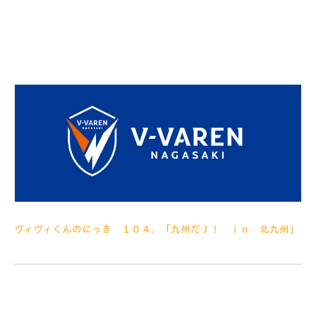
か、いろいろで遅くなりました （たぶん）って入れていたので、
やっぱり～と思われた方もいるかも ということで、「九州だ！
Ｊ ｉｎ 北九州」の
ヴィヴィくんのにっき １０４．「九州だＪ！ ｉｎ 北九州」
2013.07.25
みなさぁんこんにちは まずはブログについてお詫びです。 Ｈ
Ｐのリニューアルにあたって、今までのぼくのブログが消えてし
まいました・・・ショック・・・ でも、スタッフさんに聞いた