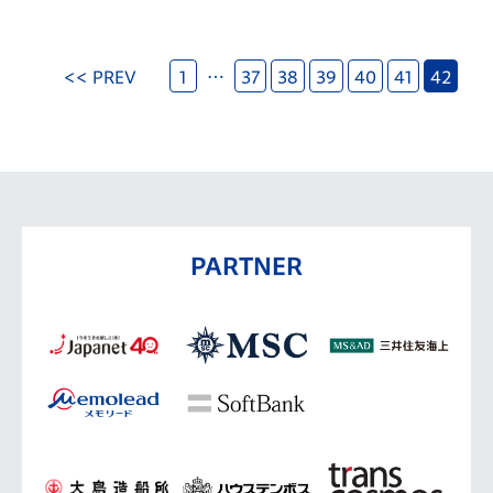
ら、 「前のブログを移行している途中なので、いずれ見れ
<< PREV
1
…
37
38
39
40
41
42
PARTNER