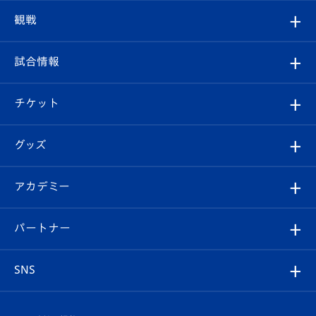
トップチーム
クラブプロフィール
観戦
クラブ
フィロソフィー
観戦ルール
試合情報
試合情報
クラブ概要
観戦ツアー
試合日程/結果
チケット
ファンクラブ
エンブレム紹介
はじめての観戦ガイド
順位表
チケット
グッズ
チケット
選手プロフィール
Revive Team
フォトギャラリー
シーズンシート
オンラインショップ
アカデミー
イベント
スタッフプロフィール
スタジアムへのアクセス
スタジアムグルメ
V-LOVERS（ファンクラブ）
2026-27ユニフォーム
メディア
育成からのお知らせ
パートナー
マスコット紹介
ヴィヴィくんの長崎おもてなしガイド
はじめての観戦ガイド
プレイヤーズスイート
店舗情報
グッズ
アカデミー
チームスケジュール
V-EXPRESS
パートナー企業一覧
SNS
（ユニフォーム入場）
ホームタウン
U-18
クラブハウス（練習場）
パートナー募集
公式Twitter