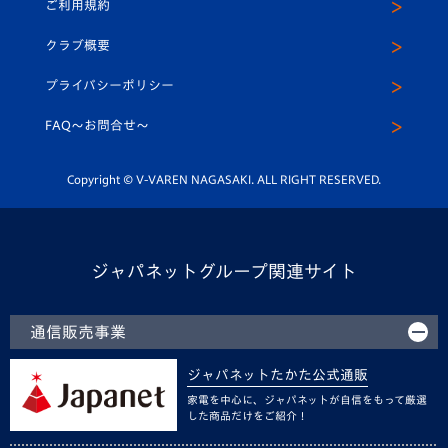
ご利用規約
アカデミー
U-15
応援メディア
法人限定 VIP BOX
ヴィヴィくんインスタグラム
クラブ概要
スクール
U-12
メディア出演情報
プライバシーポリシー
公式LINE＠
スクール
FAQ〜お問合せ〜
平和祈念活動
Youtube公式チャンネル
ホームタウン活動
Copyright © V-VAREN NAGASAKI. ALL RIGHT RESERVED.
ジャパネットグループ関連サイト
通信販売事業
ジャパネットたかた公式通販
家電を中心に、ジャパネットが自信をもって厳選
した商品だけをご紹介！