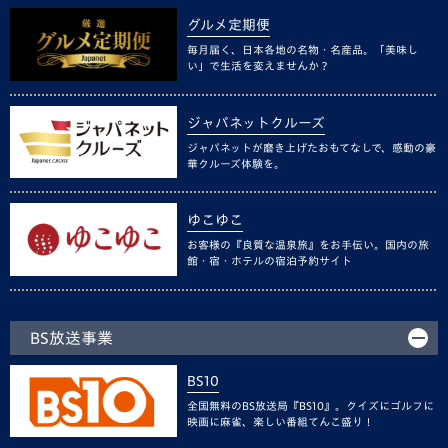
グルメ定期便
毎月届く、日本各地の名物・名産品。「美味し
い」で生活を変えませんか？
ジャパネットクルーズ
ジャパネットが磨き上げたおもてなしで、感動の豪
華クルーズ体験を。
ゆこゆこ
お客様の『良質な温泉旅』をお手伝い。国内の旅
館・宿・ホテルの宿泊予約サイト
BS放送事業
BS10
全国無料のBS放送局『BS10』。クイズにゴルフに
映画に麻雀、楽しい番組てんこ盛り！