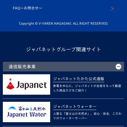
スクール
FAQ〜お問合せ〜
平和祈念活動
Youtube公式チャンネル
ホームタウン活動
Copyright © V-VAREN NAGASAKI. ALL RIGHT RESERVED.
ジャパネットグループ関連サイト
通信販売事業
ジャパネットたかた公式通販
家電を中心に、ジャパネットが自信をもって厳選
した商品だけをご紹介！
ジャパネットウォーター
上質な「富士山の天然水」。安心・安全、こだわ
りのウォーターサーバー