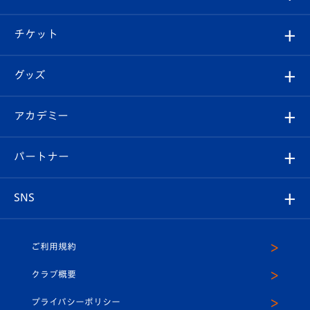
試合情報
クラブ概要
観戦ツアー
試合日程/結果
チケット
ファンクラブ
エンブレム紹介
はじめての観戦ガイド
順位表
チケット
グッズ
チケット
選手プロフィール
Revive Team
フォトギャラリー
シーズンシート
オンラインショップ
アカデミー
イベント
スタッフプロフィール
スタジアムへのアクセス
スタジアムグルメ
V-LOVERS（ファンクラブ）
2026-27ユニフォーム
メディア
育成からのお知らせ
パートナー
マスコット紹介
ヴィヴィくんの長崎おもてなしガイド
はじめての観戦ガイド
プレイヤーズスイート
店舗情報
グッズ
アカデミー
チームスケジュール
V-EXPRESS
パートナー企業一覧
SNS
（ユニフォーム入場）
ホームタウン
U-18
クラブハウス（練習場）
パートナー募集
公式Twitter
ご利用規約
アカデミー
U-15
応援メディア
法人限定 VIP BOX
ヴィヴィくんインスタグラム
クラブ概要
スクール
U-12
メディア出演情報
プライバシーポリシー
公式LINE＠