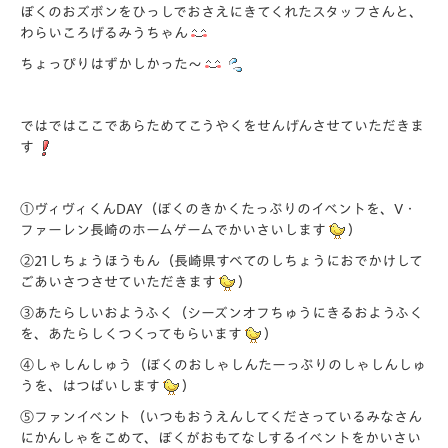
ぼくのおズボンをひっしでおさえにきてくれたスタッフさんと、
わらいころげるみうちゃん
ちょっぴりはずかしかった～
ではではここであらためてこうやくをせんげんさせていただきま
す
①ヴィヴィくんDAY（ぼくのきかくたっぷりのイベントを、V・
ファーレン長崎のホームゲームでかいさいします
）
②21しちょうほうもん（長崎県すべてのしちょうにおでかけして
ごあいさつさせていただきます
）
③あたらしいおようふく（シーズンオフちゅうにきるおようふく
を、あたらしくつくってもらいます
）
④しゃしんしゅう（ぼくのおしゃしんたーっぷりのしゃしんしゅ
うを、はつばいします
）
⑤ファンイベント（いつもおうえんしてくださっているみなさん
にかんしゃをこめて、ぼくがおもてなしするイベントをかいさい