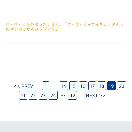
ヴィヴィくんのにっき２８４．「ヴィヴィくんてんちょうさんと
おやまのなかのスタジアム♪」
2019.06.27
みなさぁーん、こんにちは きのうは、ルヴァンカッププレ
ーオフステージ、ガンバ大阪せん、たくさんのおうえんありがと
うございました さいごまでいっしょうけんめいプレーしている
せんしゅのみなさん
<< PREV
1
…
14
15
16
17
18
19
20
21
22
23
24
…
42
NEXT >>