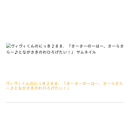
ながら、にっきをかきはじめていますおいしすぎて、もぐもぐが
とまりません きょうは九州だJフェスタin熊本のおもいで
ヴィヴィくんのにっき２８８．「さーさーのーはー、さーらさら
ー♪とながさきのわひろげたい！」
2019.08.12
みなさぁーん、こんにちは 壱岐へおでかけできなくなって
しまい、しょんぼり…なぼくでしたが、なんと８がつ１０にちに
沖縄へおでかけしてきました ジンベーニョちゃん、おあいで