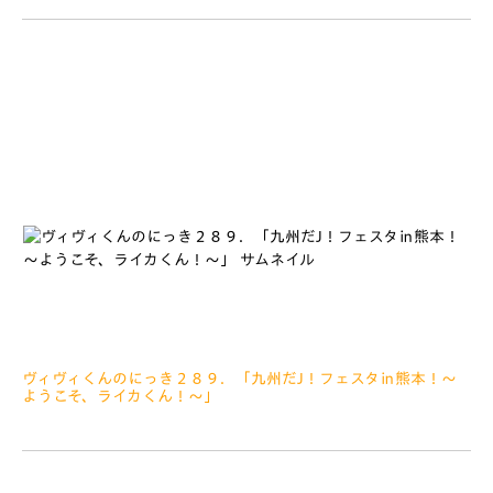
みなさぁーん、こんにちは きょう８がつ１７にちはホームで
柏レイソルせんです１８じキックオフ そしてそして、さだまさ
しさんのハーフタイムコンサートもあります みなさ
ヴィヴィくんのにっき２８９．「九州だJ！フェスタ㏌熊本！～
ようこそ、ライカくん！～」
2019.08.15
みなさぁーん、こんにちは いま、エアリアルをもぐもぐし