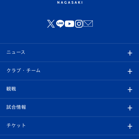
ニュース
すべて
クラブ・チーム
トップチーム
クラブプロフィール
観戦
クラブ
フィロソフィー
観戦ルール
試合情報
試合情報
クラブ概要
観戦ツアー
試合日程/結果
チケット
ファンクラブ
エンブレム紹介
はじめての観戦ガイド