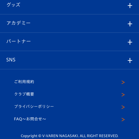
順位表
チケット
グッズ
チケット
選手プロフィール
Revive Team
フォトギャラリー
シーズンシート
オンラインショップ
アカデミー
イベント
スタッフプロフィール
スタジアムへのアクセス
スタジアムグルメ
V-LOVERS（ファンクラブ）
2026-27ユニフォーム
メディア
育成からのお知らせ
パートナー
マスコット紹介
ヴィヴィくんの長崎おもてなしガイド
はじめての観戦ガイド
プレイヤーズスイート
店舗情報
グッズ
アカデミー
チームスケジュール
V-EXPRESS
パートナー企業一覧
SNS
（ユニフォーム入場）
ホームタウン
U-18
クラブハウス（練習場）
パートナー募集
公式Twitter
ご利用規約
アカデミー
U-15
応援メディア
法人限定 VIP BOX
ヴィヴィくんインスタグラム
クラブ概要
スクール
U-12
メディア出演情報
プライバシーポリシー
公式LINE＠
スクール
FAQ〜お問合せ〜
平和祈念活動
Youtube公式チャンネル
ホームタウン活動
Copyright © V-VAREN NAGASAKI. ALL RIGHT RESERVED.