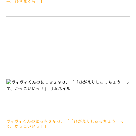
ー、ひざまくら！」
2019.08.21
みなさぁーん、こんにちは さて、こんかいのにっきは、７
がつ２０にちの甲府せんについて しあいまえにおこなわれたへ
いわきねんイベントについても、すこしだけかかせていただきま
す
ヴィヴィくんのにっき２９０．「「ひがえりしゅっちょう」っ
て、かっこいいっ！」
2019.08.17