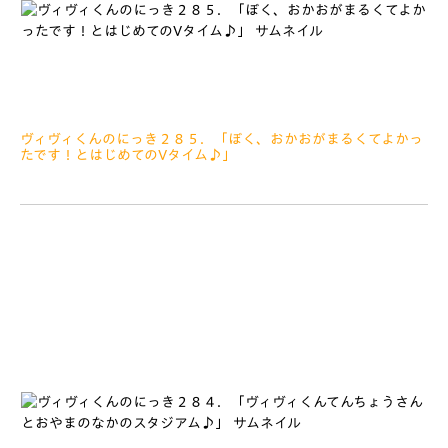
ヴィヴィくんのにっき２８５．「ぼく、おかおがまるくてよかっ
たです！とはじめてのVタイム♪」
2019.07.04
みなさぁーん、こんにちは きのうはあいにくのおてんきで
したが、天皇杯、高知ユナイテッドSCせんに、たくさんのおうえ
んをありがとうございました＼(^o^)／ 名倉せんしゅ