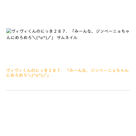
ヴィヴィくんのにっき２８７．「みーんな、ジンベーニョちゃん
にめろめろ＼(^o^)／」
2019.07.22
みなさぁーん、こんにちは きょうは、佐世保でおこなわれ
たパラスポーツこうりゅうフェスティバル、はじめてのVドリー
ム、FC琉球せんについてかいていきます ６がつ２４にち、