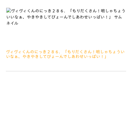
ヴィヴィくんのにっき２８６．「もりだくさん！明しゃちょうい
いなぁ、やきやきしてぴょーんでしあわせいっぱい！」
2019.07.13
みなさぁーん、こんにちは すこしまえのイベントのかえり
みち、スタッフさんが「ヴィヴィくん、みてみておやまのうえ
に、くもがもくもくしてるよ～」っておしえてくれましたほんと
うにもくもくしていました