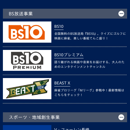
BS放送事業
BS10
全国無料のBS放送局『BS10』。クイズにゴルフに
映画に麻雀、楽しい番組てんこ盛り！
BS10プレミアム
語り継がれる映画や音楽をお届けする、大人のた
めのエンタテインメントチャンネル
BEAST X
麻雀プロリーグ「Mリーグ」参戦中！最新情報は
こちらをチェック！
スポーツ・地域創生事業
V・ファーレン長崎