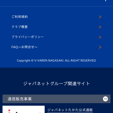
（ユニフォーム入場）
ホームタウン
U-18
クラブハウス（練習場）
パートナー募集
公式Twitter
ご利用規約
アカデミー
U-15
応援メディア
法人限定 VIP BOX
ヴィヴィくんインスタグラム
クラブ概要
スクール
U-12
メディア出演情報
プライバシーポリシー
公式LINE＠
スクール
FAQ〜お問合せ〜
平和祈念活動
Youtube公式チャンネル
ホームタウン活動
Copyright © V-VAREN NAGASAKI. ALL RIGHT RESERVED.
ジャパネットグループ関連サイト
通信販売事業
ジャパネットたかた公式通販