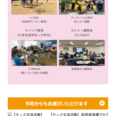
V-TIME
ヴィヴィくんの朝の
（巡回型サッカー教室）
あいさつ運動
キャリア教育
セミナー講習会
（小学生高学年〜大学生）
（大人向け）
V-DREAM
指導者向け講習会
（夢について考える時間）
【キッズ交流活動】和同保育園でV-T