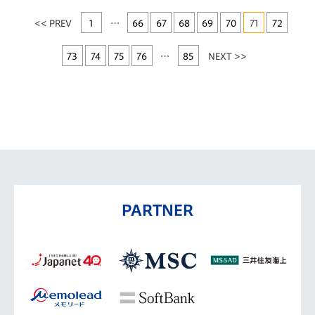
<< PREV
1
…
66
67
68
69
70
71
72
73
74
75
76
…
85
NEXT >>
PARTNER