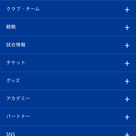
すべて
クラブ・チーム
トップチーム
クラブプロフィール
観戦
クラブ
フィロソフィー
観戦ルール
試合情報
試合情報
クラブ概要
観戦ツアー
試合日程/結果
チケット
ファンクラブ
エンブレム紹介
はじめての観戦ガイド
順位表
チケット
グッズ
チケット
選手プロフィール
Revive Team
フォトギャラリー
シーズンシート
オンラインショップ
アカデミー
イベント
スタッフプロフィール
スタジアムへのアクセス
スタジアムグルメ
V-LOVERS（ファンクラブ）
2026-27ユニフォーム
メディア
育成からのお知らせ
パートナー
マスコット紹介
ヴィヴィくんの長崎おもてなしガイド
はじめての観戦ガイド
プレイヤーズスイート
店舗情報
グッズ
アカデミー
チームスケジュール
V-EXPRESS
パートナー企業一覧
SNS