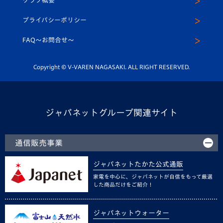
クラブ概要
スクール
U-12
メディア出演情報
プライバシーポリシー
公式LINE＠
スクール
FAQ〜お問合せ〜
平和祈念活動
Youtube公式チャンネル
ホームタウン活動
Copyright © V-VAREN NAGASAKI. ALL RIGHT RESERVED.
ジャパネットグループ関連サイト
通信販売事業
ジャパネットたかた公式通販
家電を中心に、ジャパネットが自信をもって厳選
した商品だけをご紹介！
ジャパネットウォーター