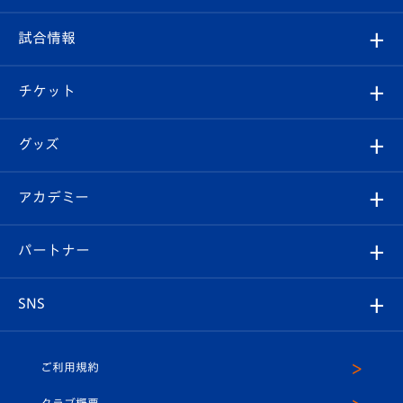
クラブ
フィロソフィー
観戦ルール
試合情報
試合情報
クラブ概要
観戦ツアー
試合日程/結果
チケット
ファンクラブ
エンブレム紹介
はじめての観戦ガイド
順位表
チケット
グッズ
チケット
選手プロフィール
Revive Team
フォトギャラリー
シーズンシート
オンラインショップ
アカデミー
イベント
スタッフプロフィール
スタジアムへのアクセス
スタジアムグルメ
V-LOVERS（ファンクラブ）
2026-27ユニフォーム
メディア
育成からのお知らせ
パートナー
マスコット紹介
ヴィヴィくんの長崎おもてなしガイド
はじめての観戦ガイド
プレイヤーズスイート
店舗情報
グッズ
アカデミー
チームスケジュール
V-EXPRESS
パートナー企業一覧
SNS
（ユニフォーム入場）
ホームタウン
U-18
クラブハウス（練習場）
パートナー募集
公式Twitter
ご利用規約
アカデミー
U-15
応援メディア
法人限定 VIP BOX
ヴィヴィくんインスタグラム