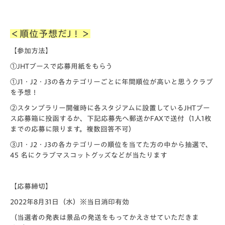
＜順位予想だJ！＞
【参加方法】
①JHTブースで応募用紙をもらう
①J1・J2・J3の各カテゴリーごとに年間順位が高いと思うクラブ
を予想！
②スタンプラリー開催時に各スタジアムに設置しているJHTブー
ス応募箱に投函するか、下記応募先へ郵送かFAXで送付（1人1枚
までの応募に限ります。複数回答不可）
③J1・J2・J3の各カテゴリーの順位を当てた方の中から抽選で、
45 名にクラブマスコットグッズなどが当たります
【応募締切】
2022年8月31日（水）※当日消印有効
（当選者の発表は景品の発送をもってかえさせていただきま