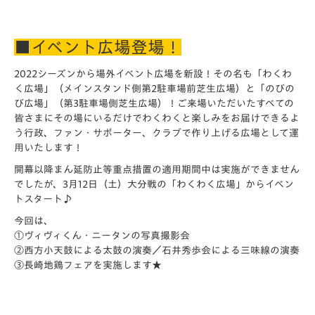
■イベント広場登場！
2022シーズンから場外イベント広場を新設！その名も「わくわ
く広場」（メインスタンド側第2駐車場前芝生広場）と「のびの
び広場」（第3駐車場側芝生広場）！ご来場いただいたすべての
皆さまにその場にいるだけでわくわくと楽しみをお届けできるよ
う行政、ファン・サポーター、クラブで作り上げる広場として運
用いたします！
開幕以降まん延防止等重点措置の適用期間中は実施ができません
でしたが、3月12日（土）大分戦の「わくわく広場」からイベン
トスタート♪
今回は、
①ヴィヴィくん・ニータンの写真撮影会
②西方小天鼓による太鼓の演奏／石井秀歩会による三味線の演奏
③長崎地鶏フェアを実施します★