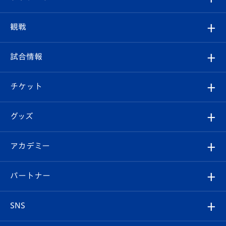
トップチーム
クラブプロフィール
観戦
クラブ
フィロソフィー
観戦ルール
試合情報
試合情報
クラブ概要
観戦ツアー
試合日程/結果
チケット
ファンクラブ
エンブレム紹介
はじめての観戦ガイド
順位表
チケット
グッズ
チケット
選手プロフィール
Revive Team
フォトギャラリー
シーズンシート
オンラインショップ
アカデミー
イベント
スタッフプロフィール
スタジアムへのアクセス
スタジアムグルメ
V-LOVERS（ファンクラブ）
2026-27ユニフォーム
メディア
育成からのお知らせ
パートナー
マスコット紹介
ヴィヴィくんの長崎おもてなしガイド
はじめての観戦ガイド
プレイヤーズスイート
店舗情報
グッズ
アカデミー
チームスケジュール
V-EXPRESS
パートナー企業一覧
SNS
（ユニフォーム入場）
ホームタウン
U-18