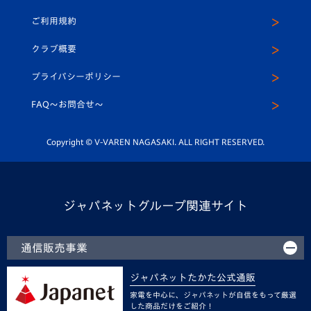
クラブハウス（練習場）
パートナー募集
公式Twitter
ご利用規約
アカデミー
U-15
応援メディア
法人限定 VIP BOX
ヴィヴィくんインスタグラム
クラブ概要
スクール
U-12
メディア出演情報
プライバシーポリシー
公式LINE＠
スクール
FAQ〜お問合せ〜
平和祈念活動
Youtube公式チャンネル
ホームタウン活動
Copyright © V-VAREN NAGASAKI. ALL RIGHT RESERVED.
ジャパネットグループ関連サイト
通信販売事業
ジャパネットたかた公式通販
家電を中心に、ジャパネットが自信をもって厳選
した商品だけをご紹介！