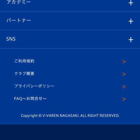
オンラインショップ
アカデミー
イベント
スタッフプロフィール
スタジアムへのアクセス
スタジアムグルメ
V-LOVERS（ファンクラブ）
2026-27ユニフォーム
メディア
育成からのお知らせ
パートナー
マスコット紹介
ヴィヴィくんの長崎おもてなしガイド
はじめての観戦ガイド
プレイヤーズスイート
店舗情報
グッズ
アカデミー
チームスケジュール
V-EXPRESS
パートナー企業一覧
SNS
（ユニフォーム入場）
ホームタウン
U-18
クラブハウス（練習場）
パートナー募集
公式Twitter
ご利用規約
アカデミー
U-15
応援メディア
法人限定 VIP BOX
ヴィヴィくんインスタグラム
クラブ概要
スクール
U-12
メディア出演情報
プライバシーポリシー
公式LINE＠
スクール
FAQ〜お問合せ〜
平和祈念活動
Youtube公式チャンネル
ホームタウン活動
Copyright © V-VAREN NAGASAKI. ALL RIGHT RESERVED.