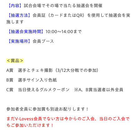
【内容】
試合会場でその場で当たる抽選会を開催
【抽選方法】
会員証（カードまたはQR）を使用して抽選会を実
施します
【抽選会実施時間】
10:00～14:00まで
【実施場所】
会員ブース
＜賞品＞
A賞
選手とチェキ撮影（3/12大分戦での参加）
B賞
選手サイン入り色紙
C賞
当日使えるグルメクーポン ※A、B賞当選者以外全員
参加者全員に参加賞も別途お配りします！
まだV-Lovess会員でない方は今からのご入会、当日のご入会で
もご参加いただけます！