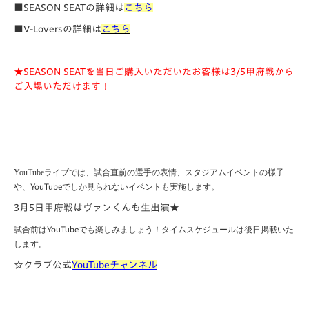
■SEASON SEATの詳細は
こちら
■V-Loversの詳細は
こちら
★SEASON SEATを当日ご購入いただいたお客様は3/5甲府戦から
ご入場いただけます！
YouTube
ライブでは、試合直前の選手の表情、スタジアムイベントの様子
や、
YouTube
でしか見られないイベントも実施します。
3月5日甲府戦はヴァンくんも生出演★
試合前は
YouTube
でも楽しみましょう！タイムスケジュールは後日掲載いた
します。
☆クラブ公式
YouTubeチャンネル