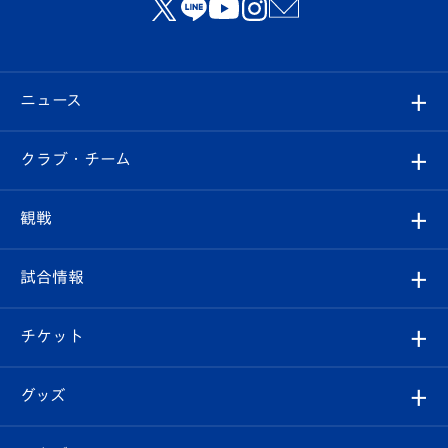
ニュース
すべて
クラブ・チーム
トップチーム
クラブプロフィール
観戦
クラブ
フィロソフィー
観戦ルール
試合情報
試合情報
クラブ概要
観戦ツアー
試合日程/結果
チケット
ファンクラブ
エンブレム紹介
はじめての観戦ガイド
順位表
チケット
グッズ
チケット
選手プロフィール
Revive Team
フォトギャラリー
シーズンシート