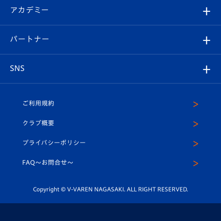
シーズンシート
オンラインショップ
アカデミー
イベント
スタッフプロフィール
スタジアムへのアクセス
スタジアムグルメ
V-LOVERS（ファンクラブ）
2026-27ユニフォーム
メディア
育成からのお知らせ
パートナー
マスコット紹介
ヴィヴィくんの長崎おもてなしガイド
はじめての観戦ガイド
プレイヤーズスイート
店舗情報
グッズ
アカデミー
チームスケジュール
V-EXPRESS
パートナー企業一覧
SNS
（ユニフォーム入場）
ホームタウン
U-18
クラブハウス（練習場）
パートナー募集
公式Twitter
ご利用規約
アカデミー
U-15
応援メディア
法人限定 VIP BOX
ヴィヴィくんインスタグラム
クラブ概要
スクール
U-12
メディア出演情報
プライバシーポリシー
公式LINE＠
スクール
FAQ〜お問合せ〜
平和祈念活動
Youtube公式チャンネル
ホームタウン活動
Copyright © V-VAREN NAGASAKI. ALL RIGHT RESERVED.