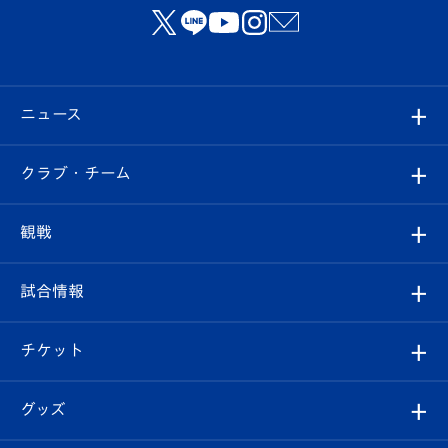
ニュース
すべて
クラブ・チーム
トップチーム
クラブプロフィール
観戦
クラブ
フィロソフィー
観戦ルール
試合情報
試合情報
クラブ概要
観戦ツアー
試合日程/結果
チケット
ファンクラブ
エンブレム紹介
はじめての観戦ガイド
順位表
チケット
グッズ
チケット
選手プロフィール
Revive Team
フォトギャラリー