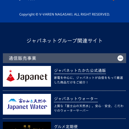
Youtube公式チャンネル
ホームタウン活動
Copyright © V-VAREN NAGASAKI. ALL RIGHT RESERVED.
ジャパネットグループ関連サイト
通信販売事業
ジャパネットたかた公式通販
家電を中心に、ジャパネットが自信をもって厳選
した商品だけをご紹介！
ジャパネットウォーター
上質な「富士山の天然水」。安心・安全、こだわ
りのウォーターサーバー
グルメ定期便