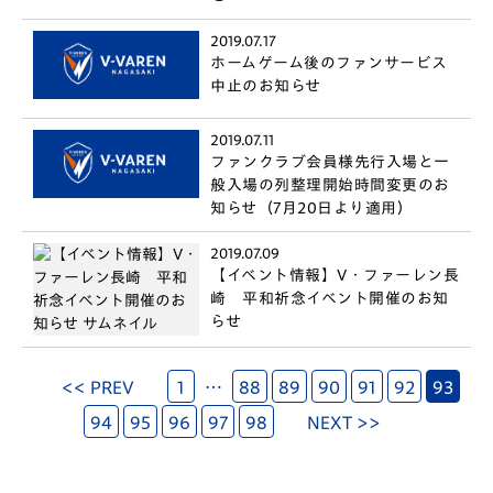
2019.07.17
ホームゲーム後のファンサービス
中止のお知らせ
2019.07.11
ファンクラブ会員様先行入場と一
般入場の列整理開始時間変更のお
知らせ（7月20日より適用）
2019.07.09
【イベント情報】V・ファーレン長
崎 平和祈念イベント開催のお知
らせ
<< PREV
1
…
88
89
90
91
92
93
94
95
96
97
98
NEXT >>