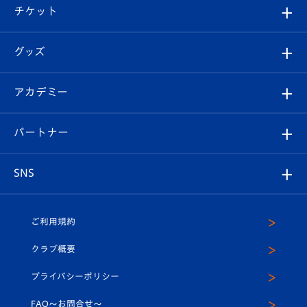
観戦ツアー
試合日程/結果
チケット
ファンクラブ
エンブレム紹介
はじめての観戦ガイド
順位表
チケット
グッズ
チケット
選手プロフィール
Revive Team
フォトギャラリー
シーズンシート
オンラインショップ
アカデミー
イベント
スタッフプロフィール
スタジアムへのアクセス
スタジアムグルメ
V-LOVERS（ファンクラブ）
2026-27ユニフォーム
メディア
育成からのお知らせ
パートナー
マスコット紹介
ヴィヴィくんの長崎おもてなしガイド
はじめての観戦ガイド
プレイヤーズスイート
店舗情報
グッズ
アカデミー
チームスケジュール
V-EXPRESS
パートナー企業一覧
SNS
（ユニフォーム入場）
ホームタウン
U-18
クラブハウス（練習場）
パートナー募集
公式Twitter
ご利用規約
アカデミー
U-15
応援メディア
法人限定 VIP BOX
ヴィヴィくんインスタグラム
クラブ概要
スクール
U-12
メディア出演情報
プライバシーポリシー
公式LINE＠
スクール
FAQ〜お問合せ〜
平和祈念活動