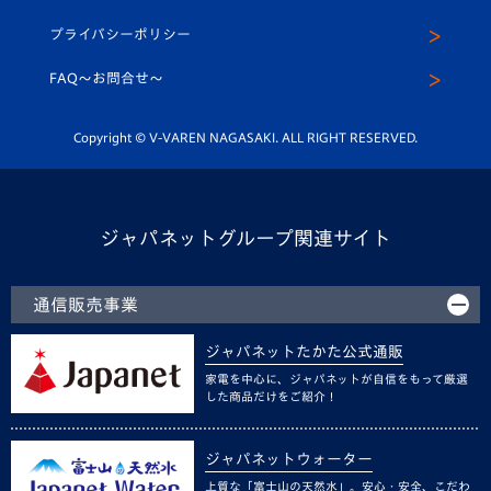
スクール
U-12
メディア出演情報
プライバシーポリシー
公式LINE＠
スクール
FAQ〜お問合せ〜
平和祈念活動
Youtube公式チャンネル
ホームタウン活動
Copyright © V-VAREN NAGASAKI. ALL RIGHT RESERVED.
ジャパネットグループ関連サイト
通信販売事業
ジャパネットたかた公式通販
家電を中心に、ジャパネットが自信をもって厳選
した商品だけをご紹介！
ジャパネットウォーター
上質な「富士山の天然水」。安心・安全、こだわ