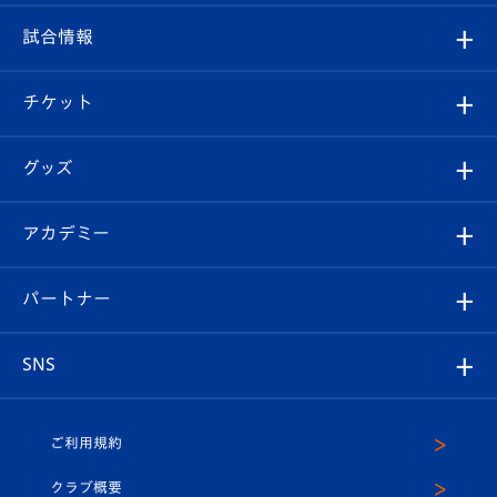
クラブ
フィロソフィー
観戦ルール
試合情報
試合情報
クラブ概要
観戦ツアー
試合日程/結果
チケット
ファンクラブ
エンブレム紹介
はじめての観戦ガイド
順位表
チケット
グッズ
チケット
選手プロフィール
Revive Team
フォトギャラリー
シーズンシート
オンラインショップ
アカデミー
イベント
スタッフプロフィール
スタジアムへのアクセス
スタジアムグルメ
V-LOVERS（ファンクラブ）
2026-27ユニフォーム
メディア
育成からのお知らせ
パートナー
マスコット紹介
ヴィヴィくんの長崎おもてなしガイド
はじめての観戦ガイド
プレイヤーズスイート
店舗情報
グッズ
アカデミー
チームスケジュール
V-EXPRESS
パートナー企業一覧
SNS
（ユニフォーム入場）
ホームタウン
U-18
クラブハウス（練習場）
パートナー募集
公式Twitter
ご利用規約
アカデミー
U-15
応援メディア
法人限定 VIP BOX
ヴィヴィくんインスタグラム
クラブ概要