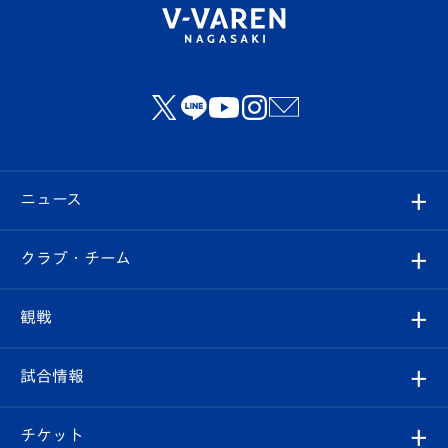
ニュース
すべて
クラブ・チーム
トップチーム
クラブプロフィール
観戦
クラブ
フィロソフィー
観戦ルール
試合情報
試合情報
クラブ概要
観戦ツアー
試合日程/結果
チケット