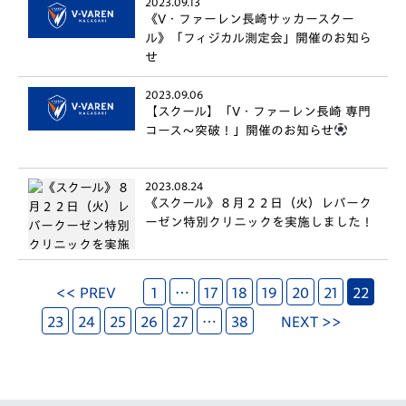
2023.09.13
《V・ファーレン長崎サッカースクー
ル》「フィジカル測定会」開催のお知ら
せ
2023.09.06
【スクール】「V・ファーレン長崎 専門
コース〜突破！」開催のお知らせ
2023.08.24
《スクール》８月２２日（火）レバーク
ーゼン特別クリニックを実施しました！
<< PREV
1
…
17
18
19
20
21
22
23
24
25
26
27
…
38
NEXT >>