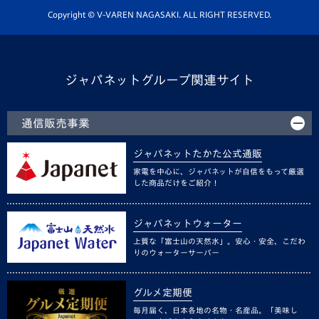
ホームタウン活動
Copyright © V-VAREN NAGASAKI. ALL RIGHT RESERVED.
ジャパネットグループ関連サイト
通信販売事業
ジャパネットたかた公式通販
家電を中心に、ジャパネットが自信をもって厳選
した商品だけをご紹介！
ジャパネットウォーター
上質な「富士山の天然水」。安心・安全、こだわ
りのウォーターサーバー
グルメ定期便
毎月届く、日本各地の名物・名産品。「美味し