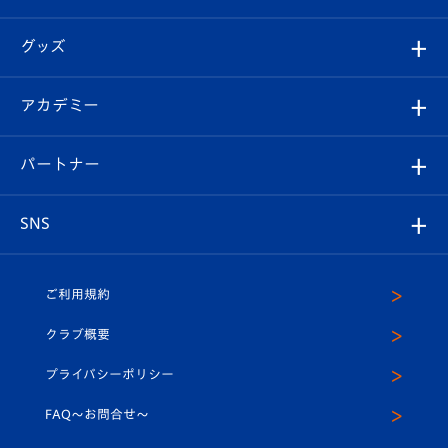
ファンクラブ
エンブレム紹介
はじめての観戦ガイド
順位表
チケット
グッズ
チケット
選手プロフィール
Revive Team
フォトギャラリー
シーズンシート
オンラインショップ
アカデミー
イベント
スタッフプロフィール
スタジアムへのアクセス
スタジアムグルメ
V-LOVERS（ファンクラブ）
2026-27ユニフォーム
メディア
育成からのお知らせ
パートナー
マスコット紹介
ヴィヴィくんの長崎おもてなしガイド
はじめての観戦ガイド
プレイヤーズスイート
店舗情報
グッズ
アカデミー
チームスケジュール
V-EXPRESS
パートナー企業一覧
SNS
（ユニフォーム入場）
ホームタウン
U-18
クラブハウス（練習場）
パートナー募集
公式Twitter
ご利用規約
アカデミー
U-15
応援メディア
法人限定 VIP BOX
ヴィヴィくんインスタグラム
クラブ概要
スクール
U-12
メディア出演情報
プライバシーポリシー
公式LINE＠
スクール
FAQ〜お問合せ〜
平和祈念活動
Youtube公式チャンネル