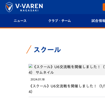
ニュース
クラブ・チーム
試合情
すべて
クラブプロフィール
試合日程/結果
トップチーム
フィロソフィー
試合情報
スクール
クラブ
クラブ概要
順位表
試合情報
エンブレム紹介
U-21 Jリーグ
2024.01.18
ファンクラブ
選手プロフィール
フォトギャラ
《スクール》U6交流戦を開催しました！（1/
4）
チケット
スタッフプロフィール
スタジアムグ