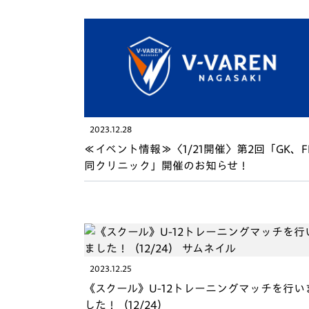
イベント
マスコット紹介
メディア
チームスケジュール
グッズ
クラブハウス（練習
場）
ホームタウン
応援メディア
2023.12.28
アカデミー
≪イベント情報≫〈1/21開催〉第2回「GK、F
平和祈念活動
同クリニック」開催のお知らせ！
スクール
ホームタウン活動
2023.12.25
《スクール》U-12トレーニングマッチを行い
した！（12/24）