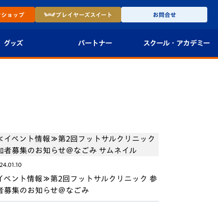
ン
ショップ
プレイヤーズ
スイート
お問合せ
グッズ
パートナー
スクール・
アカデミー
インショップ
パートナー企業一覧
アカデミー
-27ユニフォー
パートナー募集
U-18
法人限定 VIP BOX
U-15
報
U-12
24.01.10
スクール
イベント情報≫第2回フットサルクリニック 参
者募集のお知らせ＠なごみ