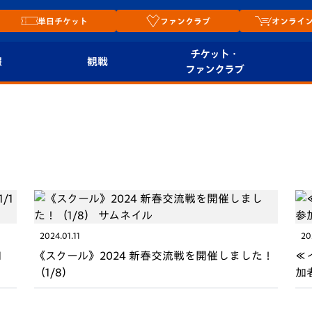
単日チケット
ファンクラブ
オンライ
チケット・
報
観戦
ファンクラブ
観戦ルール
チケット
オンラ
はじめての観戦ガイ
シーズンシート
2026
ド
ム
プレイヤーズスイート
Revive Team
店舗情
関連
V-LOVERS（ファン
スタジアムへのアク
クラブ）
セス
2024.01.11
20
リー
1
《スクール》2024 新春交流戦を開催しました！
≪
ヴィヴィくんの長崎
（1/8）
加
ルメ
おもてなしガイド