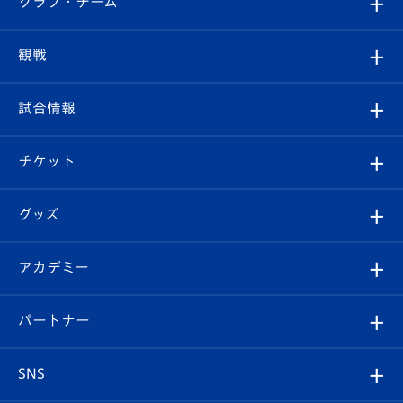
クラブ・チーム
トップチーム
クラブプロフィール
観戦
クラブ
フィロソフィー
観戦ルール
試合情報
試合情報
クラブ概要
観戦ツアー
試合日程/結果
チケット
ファンクラブ
エンブレム紹介
はじめての観戦ガイド
順位表
チケット
グッズ
チケット
選手プロフィール
Revive Team
フォトギャラリー
シーズンシート
オンラインショップ
アカデミー
イベント
スタッフプロフィール
スタジアムへのアクセス
スタジアムグルメ
V-LOVERS（ファンクラブ）
2026-27ユニフォーム
メディア
育成からのお知らせ
パートナー
マスコット紹介
ヴィヴィくんの長崎おもてなしガイド
はじめての観戦ガイド
プレイヤーズスイート
店舗情報
グッズ
アカデミー
チームスケジュール
V-EXPRESS
パートナー企業一覧
SNS
（ユニフォーム入場）
ホームタウン