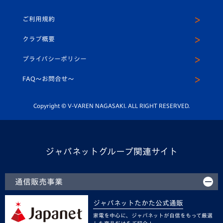
U-18
クラブハウス（練習場）
パートナー募集
公式Twitter
ご利用規約
アカデミー
U-15
応援メディア
法人限定 VIP BOX
ヴィヴィくんインスタグラム
クラブ概要
スクール
U-12
メディア出演情報
プライバシーポリシー
公式LINE＠
スクール
FAQ〜お問合せ〜
平和祈念活動
Youtube公式チャンネル
ホームタウン活動
Copyright © V-VAREN NAGASAKI. ALL RIGHT RESERVED.
ジャパネットグループ関連サイト
通信販売事業
ジャパネットたかた公式通販
家電を中心に、ジャパネットが自信をもって厳選