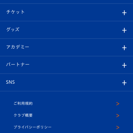
試合情報
クラブ概要
観戦ツアー
試合日程/結果
チケット
ファンクラブ
エンブレム紹介
はじめての観戦ガイド
順位表
チケット
グッズ
チケット
選手プロフィール
Revive Team
フォトギャラリー
シーズンシート
オンラインショップ
アカデミー
イベント
スタッフプロフィール
スタジアムへのアクセス
スタジアムグルメ
V-LOVERS（ファンクラブ）
2026-27ユニフォーム
メディア
育成からのお知らせ
パートナー
マスコット紹介
ヴィヴィくんの長崎おもてなしガイド
はじめての観戦ガイド
プレイヤーズスイート
店舗情報
グッズ
アカデミー
チームスケジュール
V-EXPRESS
パートナー企業一覧
SNS
（ユニフォーム入場）
ホームタウン
U-18
クラブハウス（練習場）
パートナー募集
公式Twitter
ご利用規約
アカデミー
U-15
応援メディア
法人限定 VIP BOX
ヴィヴィくんインスタグラム
クラブ概要
スクール
U-12
メディア出演情報
プライバシーポリシー
公式LINE＠