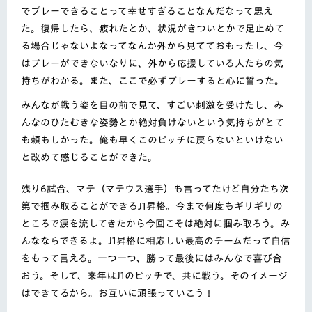
でプレーできることって幸せすぎること
なんだなって思え
た。復帰したら、疲れたとか、状況がきついとかで足止めて
る場合じゃない
よなってなんか外から見てておもったし、
今
はプレーができないなりに、外から応援している人たちの気
持ちがわか
る。また、ここで必ずプレーすると心に誓った。
みんなが戦う姿を目の前で見て、すごい刺激を受けたし、
み
んなのひたむきな姿勢とか絶対負けないという気持ちがとて
も頼
もしかった。俺も早くこのピッチに戻らないといけない
と改めて感じること
ができた。
残り6試合、
マテ（マテウス選手）も言ってたけど自分たち次
第で掴み取ることができるJ1昇格
。今まで何度もギリギリの
ところで涙を流してきたから今回こそは絶
対に掴み取ろう。み
んなならできるよ。J1昇格に相応しい最高のチームだって自信
をもって言える。一つ一つ、勝って最後にはみんなで喜び合
おう。
そして、来年はJ1のピッチで、共に戦う。そのイメージ
はできてるから。お互いに頑張っていこう！