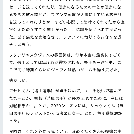
セージを送ってくれたり、
健康になるための本とか健康にな
るための飲み物とか、フアンマ家族が大事にしているお守り
を送ってくれたりとか、すごい心配して助けてくれてたから直
接会えたのがすごく嬉しかっ
たし、感謝を伝えられて良かっ
た。必ず病気を完治させて、フアンマに借りてるお守りを返
そうと思う。
フクアリのスタジアムの雰囲気は、毎年本当に最高にすごく
て、
選手としては毎度心が震わされる。去年も一昨年も、こ
こで同じ時期くらいにジェフとは熱いゲームを繰
り広げた。
懐かしい。
アサヒくん（増山選手）が点を決めて、ユニを脱いで喜んで
たなーとか、智哉（若原選手）がPKを止めて
たのに、今日は
対戦相手かー。とか、
2020シーズンには、リョウマくん（氣
田選手）のアシストから点決めたなー。と
か、色々感慨深か
った。
今回は、それを外から見ていて、
改めてたくさんの観衆の中