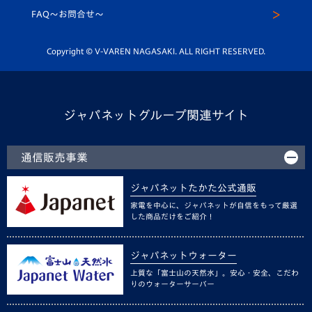
スクール
FAQ〜お問合せ〜
平和祈念活動
Youtube公式チャンネル
ホームタウン活動
Copyright © V-VAREN NAGASAKI. ALL RIGHT RESERVED.
ジャパネットグループ関連サイト
通信販売事業
ジャパネットたかた公式通販
家電を中心に、ジャパネットが自信をもって厳選
した商品だけをご紹介！
ジャパネットウォーター
上質な「富士山の天然水」。安心・安全、こだわ
りのウォーターサーバー