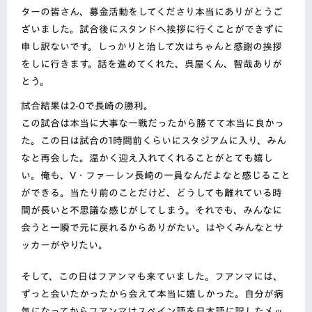
ターの皆さん、
募金活動をしてくださり本当にありがとうご
ざいました。試合後にスタンドへ挨拶に行くことができずに
申し訳ないです。しっかりと治して次はちゃんと感謝の挨拶
をしに行きます。話を進めてくれた、呉屋くん、智哉ありが
とう。
試合結果は2-0で長崎の勝利。
この試合は本当に大事な一戦だったから勝てて本当に良かっ
た。この日は試合の1時間前くらいにスタジアムに入り、
みん
なと再会した。温かく迎え入れてくれることがとても嬉し
い。俺も、V・
ファーレン長崎の一員なんだよなと感じること
ができる。
当たり前のことだけど、どうしても離れている時
間が長いと不思議な感じがしてしまう。それでも、みんなに
会うと一瞬で元に戻れるからありがたい。はやくみんなとサ
ッカーがやりたい。
そして、この日はフアンマも来ていました。フアンマには、
ずっと会いたかったから会えて本当に嬉しかった。自分が病
気になってからフアンマはスペイン語を日本語に訳したメ
ッ