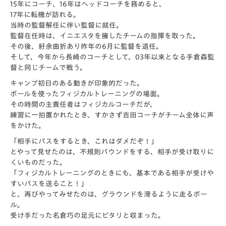
15年にコーチ、16年はヘッドコーチを務めると、
17年に転機が訪れる。
当時の監督解任に伴い監督に就任。
監督在任時は、イニエスタを擁したチームの指揮を取った。
その後、紆余曲折あり昨年の6月に監督を退任。
そして、今年から長崎のコーチとして、
03年以来となる手倉森監
督と同じチームで戦う。
キャンプ初日のある動きが印象的だった。
ボールを使ったフィジカルトレーニングの場面。
その時間の主責任者はフィジカルコーチだが、
練習に一拍置かれたとき、
すかさず吉田コーチがチーム全体に声
をかけた。
「相手にパスをするとき、これはダメだぞ！」
とやって見せたのは、不規則バウンドをする、
相手が受け取りに
くいものだった。
「フィジカルトレーニングのときにも、
基本である相手が受けや
すいパスを送ること！」
と、再びやってみせたのは、グラウンドを滑るように走るボー
ル。
受け手だった名倉巧の足元にピタリと収まった。