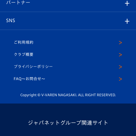
メディア
育成からのお知らせ
パートナー
マスコット紹介
ヴィヴィくんの長崎おもてなしガイド
はじめての観戦ガイド
プレイヤーズスイート
店舗情報
グッズ
アカデミー
チームスケジュール
V-EXPRESS
パートナー企業一覧
SNS
（ユニフォーム入場）
ホームタウン
U-18
クラブハウス（練習場）
パートナー募集
公式Twitter
ご利用規約
アカデミー
U-15
応援メディア
法人限定 VIP BOX
ヴィヴィくんインスタグラム
クラブ概要
スクール
U-12
メディア出演情報
プライバシーポリシー
公式LINE＠
スクール
FAQ〜お問合せ〜
平和祈念活動
Youtube公式チャンネル
ホームタウン活動
Copyright © V-VAREN NAGASAKI. ALL RIGHT RESERVED.
ジャパネットグループ関連サイト