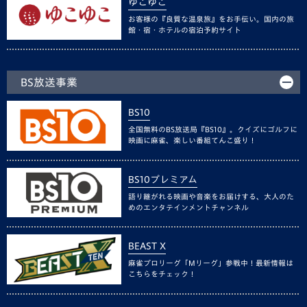
ゆこゆこ
お客様の『良質な温泉旅』をお手伝い。国内の旅
館・宿・ホテルの宿泊予約サイト
BS放送事業
BS10
全国無料のBS放送局『BS10』。クイズにゴルフに
映画に麻雀、楽しい番組てんこ盛り！
BS10プレミアム
語り継がれる映画や音楽をお届けする、大人のた
めのエンタテインメントチャンネル
BEAST X
麻雀プロリーグ「Mリーグ」参戦中！最新情報は
こちらをチェック！