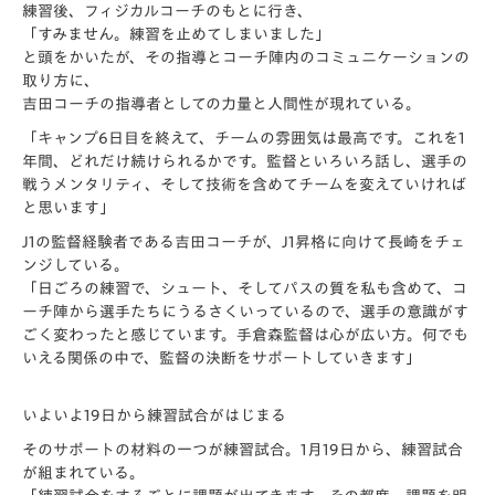
練習後、フィジカルコーチのもとに行き、
「すみません。練習を止めてしまいました」
と頭をかいたが、
その指導とコーチ陣内のコミュニケーションの
取り方に、
吉田コーチの指導者としての力量と人間性が現れている。
「キャンプ6日目を終えて、チームの雰囲気は最高です。
これを1
年間、どれだけ続けられるかです。監督といろいろ話し、
選手の
戦うメンタリティ、
そして技術を含めてチームを変えていければ
と思います」
J1の監督経験者である吉田コーチが、
J1昇格に向けて長崎をチェ
ンジしている。
「日ごろの練習で、シュート、そしてパスの質を私も含めて、
コ
ーチ陣から選手たちにうるさくいっているので、
選手の意識がす
ごく変わったと感じています。
手倉森監督は心が広い方。何でも
いえる関係の中で、
監督の決断をサポートしていきます」
いよいよ19日から練習試合がはじまる
そのサポートの材料の一つが練習試合。1月19日から、練習試合
が組まれている。