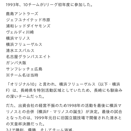
1993年、10チームがJリーグ初年度に参加した。
鹿島アントラーズ
ジェフユナイテッド市原
浦和レッドダイヤモンズ
ヴェルディ川崎
横浜マリノス
横浜フリューゲルス
清水エスパルス
名古屋グランパスエイト
ガンバ大阪
サンフレッチェ広島
※チーム名は当時
「オリジナル10」と言われ、横浜フリューゲルス（以下・
横浜
F）は、長崎県を特別活動区域としていたため、
長崎にも馴染み
の深いチームだった。
だた、
出資会社の経営不振のため1998年の活動を最後に横浜マ
リノス
との合併（横浜F・マリノスの誕生）が決定。
最後の試合
となったのは、
1999年元日に旧国立競技場で開催された清水と
の天皇杯決勝だ
った。
2-1で勝利。優勝、そしてチーム消滅。