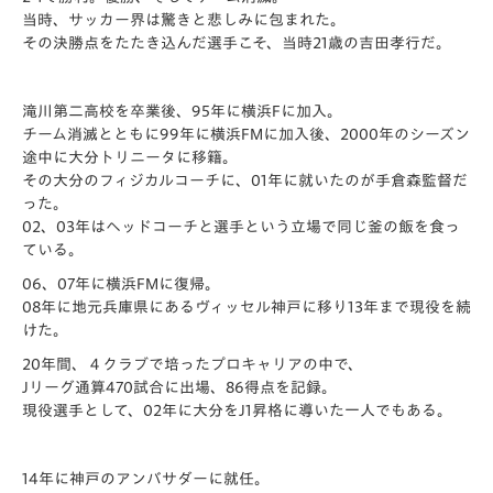
当時、サッカー界は驚きと悲しみに包まれた。
その決勝点をたたき込んだ選手こそ、当時21歳の吉田孝行だ。
滝川第二高校を卒業後、95年に横浜Fに加入。
チーム消滅とともに99年に横浜FMに加入後、
2000年のシーズン
途中に大分トリニータに移籍。
その大分のフィジカルコーチに、
01年に就いたのが手倉森監督だ
った。
02、
03年はヘッドコーチと選手という立場で同じ釜の飯を食っ
ている
。
06、07年に横浜FMに復帰。
08年に地元兵庫県にあるヴィッセル神戸に移り13年まで現役を
続
けた。
20年間、４クラブで培ったプロキャリアの中で、
Jリーグ通算470試合に出場、86得点を記録。
現役選手として、02年に大分をJ1昇格に導いた一人でもある。
14年に神戸のアンバサダーに就任。