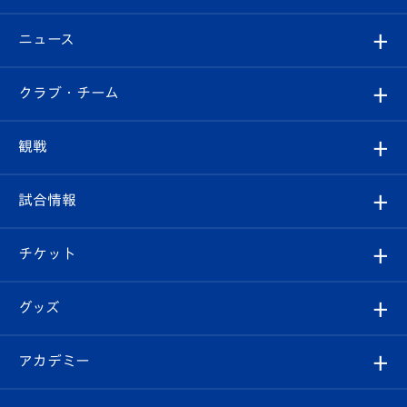
ニュース
すべて
クラブ・チーム
トップチーム
クラブプロフィール
観戦
クラブ
フィロソフィー
観戦ルール
試合情報
試合情報
クラブ概要
観戦ツアー
試合日程/結果
チケット
ファンクラブ
エンブレム紹介
はじめての観戦ガイド
順位表
チケット
グッズ
チケット
選手プロフィール
Revive Team
フォトギャラリー
シーズンシート
オンラインショップ
アカデミー
イベント
スタッフプロフィール
スタジアムへのアクセス
スタジアムグルメ
V-LOVERS（ファンクラブ）
2026-27ユニフォーム