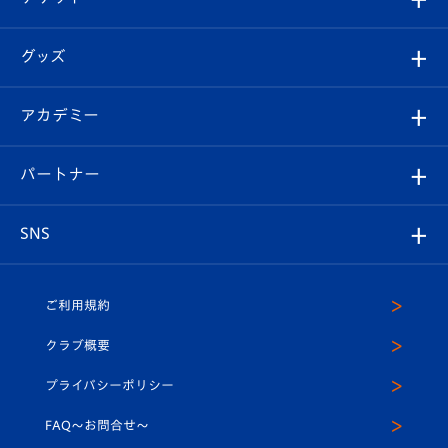
ファンクラブ
エンブレム紹介
はじめての観戦ガイド
順位表
チケット
グッズ
チケット
選手プロフィール
Revive Team
フォトギャラリー
シーズンシート
オンラインショップ
アカデミー
イベント
スタッフプロフィール
スタジアムへのアクセス
スタジアムグルメ
V-LOVERS（ファンクラブ）
2026-27ユニフォーム
メディア
育成からのお知らせ
パートナー
マスコット紹介
ヴィヴィくんの長崎おもてなしガイド
はじめての観戦ガイド
プレイヤーズスイート
店舗情報
グッズ
アカデミー
チームスケジュール
V-EXPRESS
パートナー企業一覧
SNS
（ユニフォーム入場）
ホームタウン
U-18
クラブハウス（練習場）
パートナー募集
公式Twitter
ご利用規約
アカデミー
U-15
応援メディア
法人限定 VIP BOX
ヴィヴィくんインスタグラム
クラブ概要
スクール
U-12
メディア出演情報
プライバシーポリシー
公式LINE＠
スクール
FAQ〜お問合せ〜
平和祈念活動
Youtube公式チャンネル