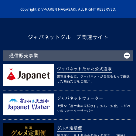
ホームタウン活動
Copyright © V-VAREN NAGASAKI. ALL RIGHT RESERVED.
ジャパネットグループ関連サイト
通信販売事業
ジャパネットたかた公式通販
家電を中心に、ジャパネットが自信をもって厳選
した商品だけをご紹介！
ジャパネットウォーター
上質な「富士山の天然水」。安心・安全、こだわ
りのウォーターサーバー
グルメ定期便
毎月届く、日本各地の名物・名産品。「美味し