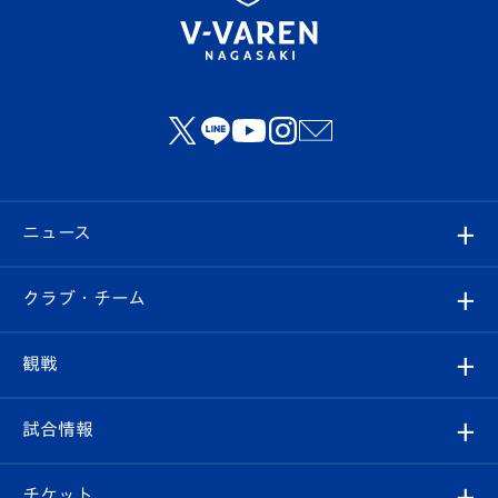
ニュース
すべて
クラブ・チーム
トップチーム
クラブプロフィール
観戦
クラブ
フィロソフィー
観戦ルール
試合情報
試合情報
クラブ概要
観戦ツアー
試合日程/結果
チケット