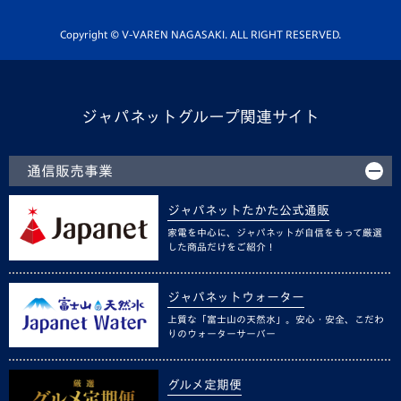
ホームタウン活動
Copyright © V-VAREN NAGASAKI. ALL RIGHT RESERVED.
ジャパネットグループ関連サイト
通信販売事業
ジャパネットたかた公式通販
家電を中心に、ジャパネットが自信をもって厳選
した商品だけをご紹介！
ジャパネットウォーター
上質な「富士山の天然水」。安心・安全、こだわ
りのウォーターサーバー
グルメ定期便