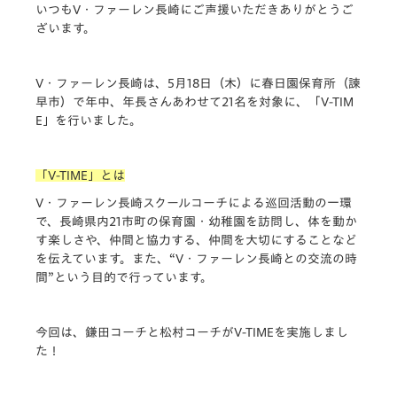
いつもV・
ファーレン長崎にご声援いただきありがとうご
ざいます。
V・ファーレン長崎は、5月18日（木）に春日園保育所（諫
早市）で年中、年長さんあわせて21名を対象に、「V-TIM
E」を行いました。
「V-TIME」とは
V・ファーレン長崎スクールコーチによる巡回活動の一環
で、
長崎県内21市町の保育園・幼稚園を訪問し、
体を動か
す楽しさや、仲間と協力する、
仲間を大切にすることなど
を伝えています。また、“V・
ファーレン長崎との交流の時
間”という目的で行っています。
今回は、鎌田コーチと松村コーチがV-TIMEを実施しまし
た！