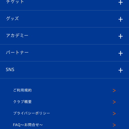
試合日程/結果
チケット
ファンクラブ
エンブレム紹介
はじめての観戦ガイド
順位表
チケット
グッズ
チケット
選手プロフィール
Revive Team
フォトギャラリー
シーズンシート
オンラインショップ
アカデミー
イベント
スタッフプロフィール
スタジアムへのアクセス
スタジアムグルメ
V-LOVERS（ファンクラブ）
2026-27ユニフォーム
メディア
育成からのお知らせ
パートナー
マスコット紹介
ヴィヴィくんの長崎おもてなしガイド
はじめての観戦ガイド
プレイヤーズスイート
店舗情報
グッズ
アカデミー
チームスケジュール
V-EXPRESS
パートナー企業一覧
SNS
（ユニフォーム入場）
ホームタウン
U-18
クラブハウス（練習場）
パートナー募集
公式Twitter
ご利用規約
アカデミー
U-15
応援メディア
法人限定 VIP BOX
ヴィヴィくんインスタグラム
クラブ概要
スクール
U-12
メディア出演情報
プライバシーポリシー
公式LINE＠
スクール
FAQ〜お問合せ〜
平和祈念活動
Youtube公式チャンネル