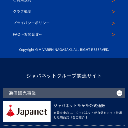
ご利用規約
アカデミー
U-15
応援メディア
法人限定 VIP BOX
ヴィヴィくんインスタグラム
クラブ概要
スクール
U-12
メディア出演情報
プライバシーポリシー
公式LINE＠
スクール
FAQ〜お問合せ〜
平和祈念活動
Youtube公式チャンネル
ホームタウン活動
Copyright © V-VAREN NAGASAKI. ALL RIGHT RESERVED.
ジャパネットグループ関連サイト
通信販売事業
ジャパネットたかた公式通販
家電を中心に、ジャパネットが自信をもって厳選
した商品だけをご紹介！