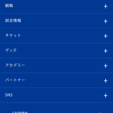
トップチーム
クラブプロフィール
観戦
クラブ
フィロソフィー
観戦ルール
試合情報
試合情報
クラブ概要
観戦ツアー
試合日程/結果
チケット
ファンクラブ
エンブレム紹介
はじめての観戦ガイド
順位表
チケット
グッズ
チケット
選手プロフィール
Revive Team
フォトギャラリー
シーズンシート
オンラインショップ
アカデミー
イベント
スタッフプロフィール
スタジアムへのアクセス
スタジアムグルメ
V-LOVERS（ファンクラブ）
2026-27ユニフォーム
メディア
育成からのお知らせ
パートナー
マスコット紹介
ヴィヴィくんの長崎おもてなしガイド
はじめての観戦ガイド
プレイヤーズスイート
店舗情報
グッズ
アカデミー
チームスケジュール
V-EXPRESS
パートナー企業一覧
SNS
（ユニフォーム入場）
ホームタウン
U-18
クラブハウス（練習場）
パートナー募集
公式Twitter