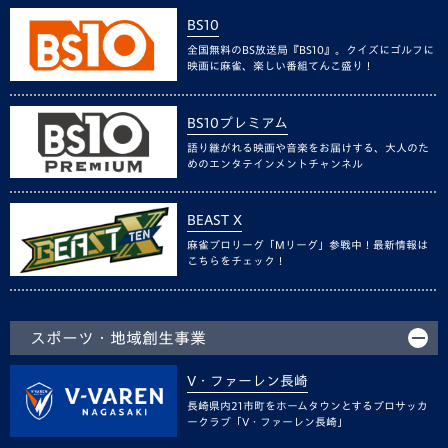
BS10
全国無料のBS放送局『BS10』。クイズにゴルフに
映画に麻雀、楽しい番組てんこ盛り！
BS10プレミアム
語り継がれる映画や音楽をお届けする、大人のた
めのエンタテインメントチャンネル
BEAST X
麻雀プロリーグ「Mリーグ」参戦中！最新情報は
こちらをチェック！
スポーツ・地域創生事業
V・ファーレン長崎
長崎県内21市町をホームタウンとするプロサッカ
ークラブ「V・ファーレン長崎」