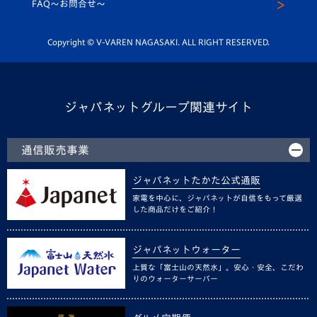
スクール
FAQ〜お問合せ〜
平和祈念活動
Youtube公式チャンネル
ホームタウン活動
Copyright © V-VAREN NAGASAKI. ALL RIGHT RESERVED.
ジャパネットグループ関連サイト
通信販売事業
ジャパネットたかた公式通販
家電を中心に、ジャパネットが自信をもって厳選
した商品だけをご紹介！
ジャパネットウォーター
上質な「富士山の天然水」。安心・安全、こだわ
りのウォーターサーバー