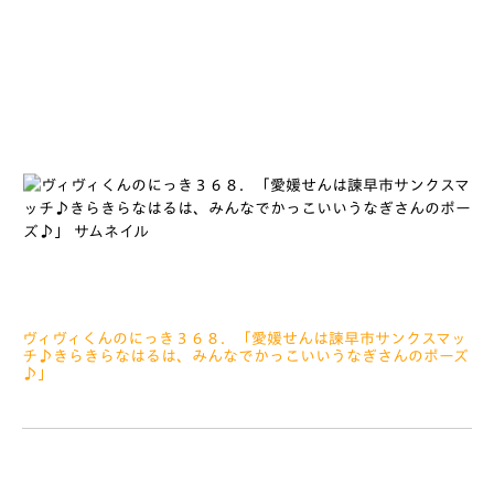
がだれかあてるゲームがはやっています ぼくがおへやでおし
ごとをしていると、たまにスタッフさんたちがあそびにきてくれ
るんですが
ヴィヴィくんのにっき３６８．「愛媛せんは諫早市サンクスマッ
チ♪きらきらなはるは、みんなでかっこいいうなぎさんのポーズ
♪」
2021.03.31
みなさぁーん、こんにちは いないいない… ばぁ＼(^o^)／
ひとつまえのにっきでひみつのおしごとがひとだんらくってか
いたんで