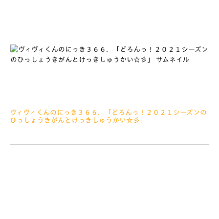
ヴィヴィくんのにっき３６６．「どろんっ！２０２１シーズンの
ひっしょうきがんとけっきしゅうかい☆彡」
2021.02.26
みなさぁーん、こんにちは このまえ前田さんがぼくにすき
なのみものをきいてくれたんですが、どうしたのかな？っておも
っていたら、そうせんきょのおいわいをプレゼントしてくれるみ
たいで、いまからわくわくしています＼(^o^