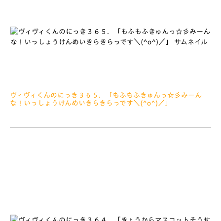
ヴィヴィくんのにっき３６５．「もふもふきゅんっ☆彡みーん
な！いっしょうけんめいきらきらっです＼(^o^)／」
2021.02.20
みなさぁーん、こんにちは Jリーグマスコットそうせんきょ
をおうえんいただいたみなさん、ありがとうございました＼(^o
^)／ おうえんいただいたみなさんのおかげで、ぼく、