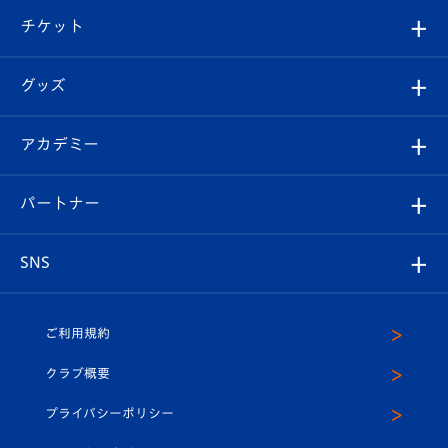
クラブ概要
観戦ツアー
試合日程/結果
チケット
ファンクラブ
エンブレム紹介
はじめての観戦ガイド
順位表
チケット
グッズ
チケット
選手プロフィール
Revive Team
フォトギャラリー
シーズンシート
オンラインショップ
アカデミー
イベント
スタッフプロフィール
スタジアムへのアクセス
スタジアムグルメ
V-LOVERS（ファンクラブ）
2026-27ユニフォーム
メディア
育成からのお知らせ
パートナー
マスコット紹介
ヴィヴィくんの長崎おもてなしガイド
はじめての観戦ガイド
プレイヤーズスイート
店舗情報
グッズ
アカデミー
チームスケジュール
V-EXPRESS
パートナー企業一覧
SNS
（ユニフォーム入場）
ホームタウン
U-18
クラブハウス（練習場）
パートナー募集
公式Twitter
ご利用規約
アカデミー
U-15
応援メディア
法人限定 VIP BOX
ヴィヴィくんインスタグラム
クラブ概要
スクール
U-12
メディア出演情報
プライバシーポリシー
公式LINE＠