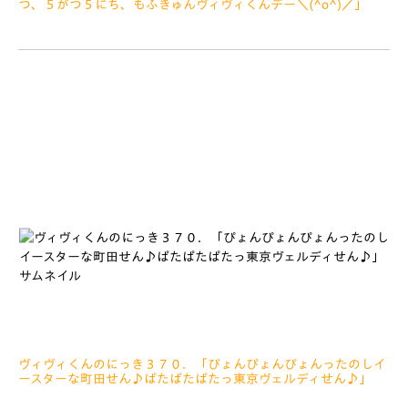
つ、５がつ５にち、もふきゅんヴィヴィくんデー＼(^o^)／」
2021.05.21
みなさぁーん、こんにちは じつはヴィヴィくんデーでこうか
いしたぼくのうでだしおしゃしんできていたぱつんぱつんのおい
しょうは、２０２０ねんのカレンダーにとうじょうしています
だけど、
ヴィヴィくんのにっき３７０．「ぴょんぴょんぴょんったのしイ
ースターな町田せん♪ぱたぱたぱたっ東京ヴェルディせん♪」
2021.05.13