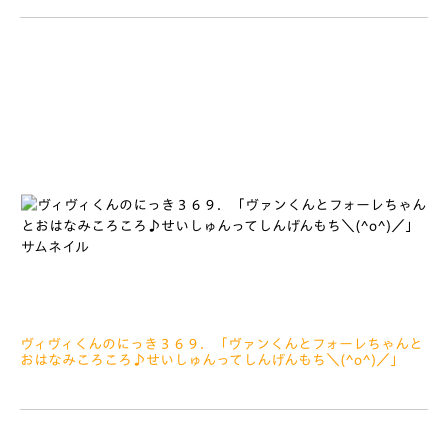
みなさぁーん、こんにちは ヴィヴィくんデーの「ヴィヴィ
くんてん」で、ついにぼくのうでだしおしゃしんがこうかいされ
てしまいちょっとだけはずかしい… あのおいしょうは２０１
ヴィヴィくんのにっき３６９．「ヴァンくんとフォーレちゃんと
おはなみころころ♪せいしゅんってしんげんもち＼(^o^)／」
2021.04.16
みなさぁーん、こんにちは ぼくのなかでノックをしているの