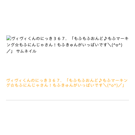
ヴィヴィくんのにっき３６７．「もふもふおんど♪もふマーキン
グ☆もふにんじゃさん！もふきゅんがいっぱいです＼(^o^)／」
2021.03.18
みなさぁーん、こんにちは さいきん、しあいのひいがい
も、ひょうけいほうもんやあいさつうんどう、サッカーきょうし
つなどすこしずつおでかけできるようになってきました で
も、