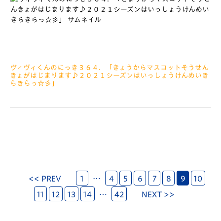
ヴィヴィくんのにっき３６４．「きょうからマスコットそうせん
きょがはじまります♪２０２１シーズンはいっしょうけんめいき
らきらっ☆彡」
2021.02.01
みなさぁーん、こんにちは ちょっとまえにスタッフさんと
いっしょにはちまきをつくっていたんですが、ぼくのはちまきは
スタッフさんが３ぼんのはちまきをつなげてつくってくれました
＼(^o^)／ &
<< PREV
1
…
4
5
6
7
8
9
10
11
12
13
14
…
42
NEXT >>