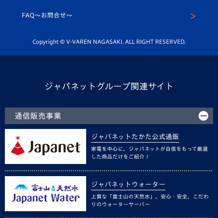
スクール
FAQ〜お問合せ〜
平和祈念活動
Youtube公式チャンネル
ホームタウン活動
Copyright © V-VAREN NAGASAKI. ALL RIGHT RESERVED.
ジャパネットグループ関連サイト
通信販売事業
ジャパネットたかた公式通販
家電を中心に、ジャパネットが自信をもって厳選
した商品だけをご紹介！
ジャパネットウォーター
上質な「富士山の天然水」。安心・安全、こだわ
りのウォーターサーバー