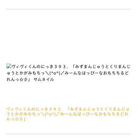
2022.06.03
みなさぁーん、こんにちは 天皇杯、鹿児島ユナイテッドFCせ
ん、たくさんのおうえんありがとうございましたっ おひさしぶ
りのにっきこうしんっ みなさん、いかが
ヴィヴィくんのにっき３９３．「みずまんじゅうとくりまんじゅ
うとかがみもちっ＼(^o^)／みーんなはっぴーなおもちちるどれ
んっ☆彡」
2022.04.15