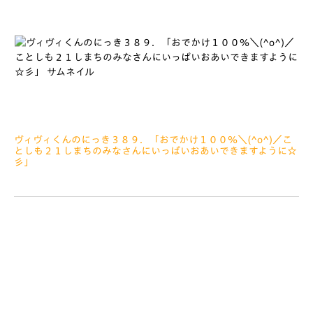
ヴィヴィくんのにっき３８９．「おでかけ１００％＼(^o^)／こ
としも２１しまちのみなさんにいっぱいおあいできますように☆
彡」
2022.02.24
みなさぁーん、こんにちは ２０２２シーズンかいまくっ＼
(^o^)／東京ヴェルディせん、たくさんのおうえんありがとうご
ざいました ことしにはいり、かいまくまでにしんたいせいはっ
ぴょう