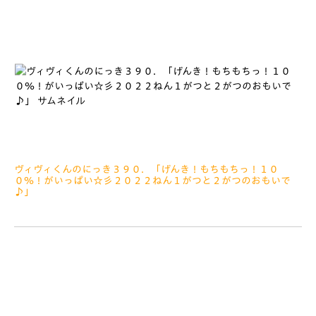
ヴィヴィくんのにっき３９０．「げんき！もちもちっ！１０
０％！がいっぱい☆彡２０２２ねん１がつと２がつのおもいで
♪」
2022.03.11
みなさぁーん、こんにちは よいしょっよいしょっ よいしょ
っよいしょっ ふーっ さいきん、「ヴィヴィくん、もちもちっ
してるねっ」ってい