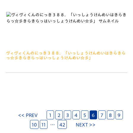
ヴィヴィくんのにっき３８８．「いっしょうけんめいはきらきら
っ☆彡きらきらっはいっしょうけんめい☆彡」
2022.02.10
みなさぁーん、こんにちは ことしたべたおもちのかずは８６
こさいきん、ますますもちもちっ１００％のぼくです （もちも
ちっですが、げんきなのでごあんしんください） マスコット
そう
<< PREV
1
2
3
4
5
6
7
8
9
10
11
…
42
NEXT >>