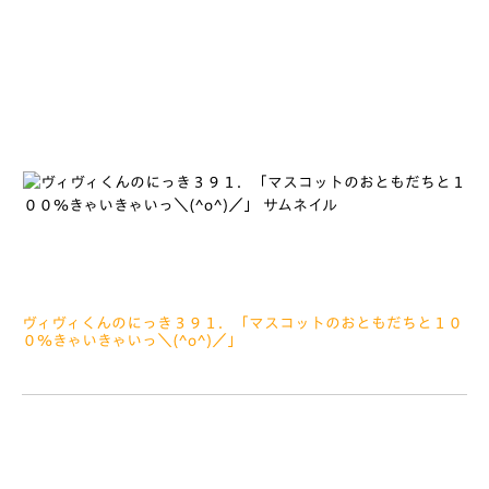
といわれていますが、ぼくもなかよしのスタッフさんとばいばい
することに
ヴィヴィくんのにっき３９１．「マスコットのおともだちと１０
０％きゃいきゃいっ＼(^o^)／」
2022.03.25
みなさぁーん、こんにちは ことしにはいってたべたおもちが
135こになりましたっ＼(^o^)／ ここで1く さくらもち しょっ
ぱいところが だいすきです