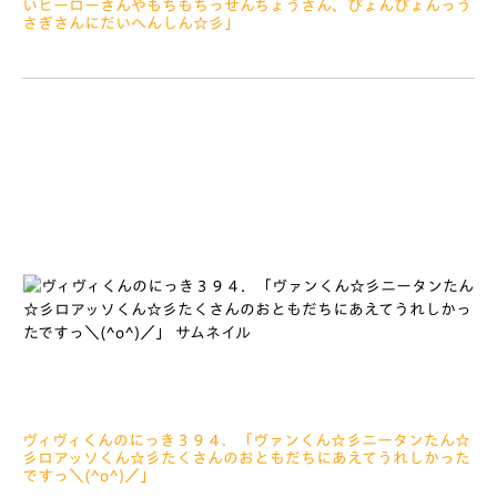
いヒーローさんやもちもちっせんちょうさん、ぴょんぴょんっう
さぎさんにだいへんしん☆彡」
2022.07.29
みなさぁーん、こんにちは ちゅっ ちょっとおそくなって
しまいましたが、せかいじゅうのおかあさん、おとうさん、サポ
さんたち、いつもありがとうございますっ＼(^o^)／ &nbs
ヴィヴィくんのにっき３９４．「ヴァンくん☆彡ニータンたん☆
彡ロアッソくん☆彡たくさんのおともだちにあえてうれしかった
ですっ＼(^o^)／」