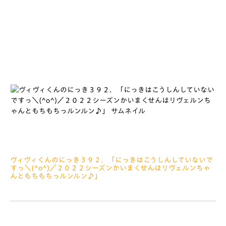
みなさぁーん、こんにちは ぷはーっおしごとおわりのみかん
ジュースとくるくるあられはさいこうっ＼(^o^)／ さいきん
は、つぶつぶがはいったみかんジュースがおきにいりです &n
ヴィヴィくんのにっき３９２．「にっきはこうしんしていないで
すっ＼(^o^)／２０２２シーズンかいまくせんはリヴェルンちゃ
んともちもちっルンルン♪」
2022.04.01
みなさぁーん、こんにちは じんせいはやまありたにあり、で
あいとわかれのくりかえし… はるはであいとわかれのきせつ