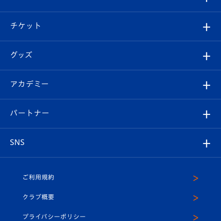
試合情報
クラブ概要
観戦ツアー
試合日程/結果
チケット
ファンクラブ
エンブレム紹介
はじめての観戦ガイド
順位表
チケット
グッズ
チケット
選手プロフィール
Revive Team
フォトギャラリー
シーズンシート
オンラインショップ
アカデミー
イベント
スタッフプロフィール
スタジアムへのアクセス
スタジアムグルメ
V-LOVERS（ファンクラブ）
2026-27ユニフォーム
メディア
育成からのお知らせ
パートナー
マスコット紹介
ヴィヴィくんの長崎おもてなしガイド
はじめての観戦ガイド
プレイヤーズスイート
店舗情報
グッズ
アカデミー
チームスケジュール
V-EXPRESS
パートナー企業一覧
SNS
（ユニフォーム入場）
ホームタウン
U-18
クラブハウス（練習場）
パートナー募集
公式Twitter
ご利用規約
アカデミー
U-15
応援メディア
法人限定 VIP BOX
ヴィヴィくんインスタグラム
クラブ概要
スクール
U-12
メディア出演情報
プライバシーポリシー
公式LINE＠