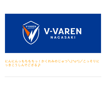
にんにんっもちもちっ！かくれみのじゅつ＼(^o^)／こっそりに
っきこうしんでござる♪
2022.10.07