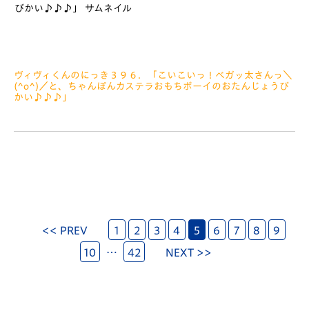
ヴィヴィくんのにっき３９６．「こいこいっ！ベガッ太さんっ＼
(^o^)／と、ちゃんぽんカステラおもちボーイのおたんじょうび
かい♪♪♪」
2022.08.26
みなさぁーん、こんにちは ことしにはいってもぐもぐっした
おもちは２５３こついにぼく、おもちになっちゃいました き
ょうのにっきは、ホーム仙台せんと大宮せんのおもいでですっ＼
(^o^)
<< PREV
1
2
3
4
5
6
7
8
9
10
…
42
NEXT >>