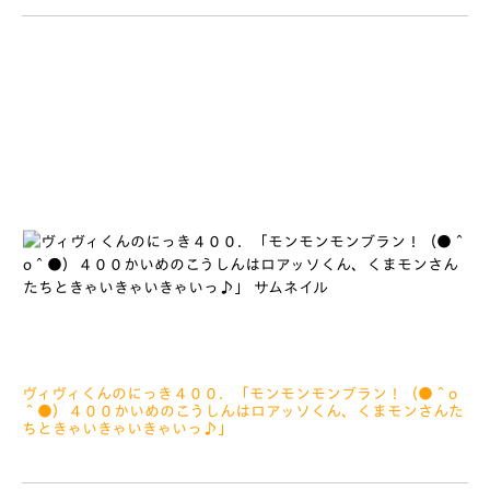
みなさぁーん、こんにちは イガイなようで、イガイじゃないっ
サッカークラブのマスコットですが２０２２シーズンもぐもぐっ
したおもちのかずは３５７こっ＼(^o^)／ ３１にちまでにもく
ひょうの３６５こ、もぐ
ヴィヴィくんのにっき４００．「モンモンモンブラン！（●＾o
＾●）４００かいめのこうしんはロアッソくん、くまモンさんた
ちときゃいきゃいきゃいっ♪」
2022.12.26