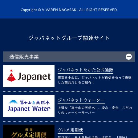
ホームタウン活動
Copyright © V-VAREN NAGASAKI. ALL RIGHT RESERVED.
ジャパネットグループ関連サイト
通信販売事業
ジャパネットたかた公式通販
家電を中心に、ジャパネットが自信をもって厳選
した商品だけをご紹介！
ジャパネットウォーター
上質な「富士山の天然水」。安心・安全、こだわ
りのウォーターサーバー
グルメ定期便
毎月届く、日本各地の名物・名産品。「美味し