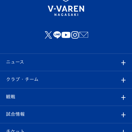
ニュース
すべて
クラブ・チーム
トップチーム
クラブプロフィール
観戦
クラブ
フィロソフィー
観戦ルール
試合情報
試合情報
クラブ概要
観戦ツアー
試合日程/結果
チケット