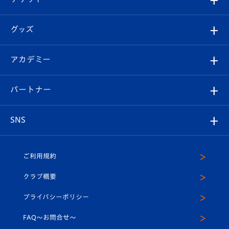
ファンクラブ
エンブレム紹介
はじめての観戦ガイド
順位表
チケット
グッズ
チケット
選手プロフィール
Revive Team
フォトギャラリー
シーズンシート
オンラインショップ
アカデミー
イベント
スタッフプロフィール
スタジアムへのアクセス
スタジアムグルメ
V-LOVERS（ファンクラブ）
2026-27ユニフォーム
メディア
育成からのお知らせ
パートナー
マスコット紹介
ヴィヴィくんの長崎おもてなしガイド
はじめての観戦ガイド
プレイヤーズスイート
店舗情報
グッズ
アカデミー
チームスケジュール
V-EXPRESS
パートナー企業一覧
SNS
（ユニフォーム入場）
ホームタウン
U-18
クラブハウス（練習場）
パートナー募集
公式Twitter
ご利用規約
アカデミー
U-15
応援メディア
法人限定 VIP BOX
ヴィヴィくんインスタグラム
クラブ概要
スクール
U-12
メディア出演情報
プライバシーポリシー
公式LINE＠
スクール
FAQ〜お問合せ〜
平和祈念活動
Youtube公式チャンネル