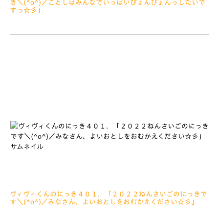
き＼(^o^)／ことしはみんなでいっぱいぴょんぴょんっしたいで
すっ☆彡」
2023.02.08
みなさぁーん、こんにちは おひさしぶりのにっき＼(^o^)／
きょねんのにっきを１がつちゅうにかきおわるよていだったの
にきづいたら、２がつになっていてびっくりしているぼくです…
ヴィヴィくんのにっき４０１．「２０２２ねんさいごのにっきで
す＼(^o^)／みなさん、よいおとしをおむかえください☆彡」
2022.12.28