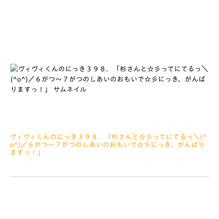
きに、ふとおもったぼくです おそくなって
ヴィヴィくんのにっき３９８．「杉さんと☆彡ってにてるっ＼(^
o^)／６がつ～７がつのしあいのおもいで☆彡にっき、がんばり
ますっ！」
2022.10.14
みなさぁーん、こんにちは あさとよるはだんだんさむくなっ
てきましたね～みなさん、たいちょうにはきをつけてくださいね
きょうのにっきはアウェイ栃木せん、ホーム群馬せんと秋田せ
ん、アウェイ甲府せん、ホーム