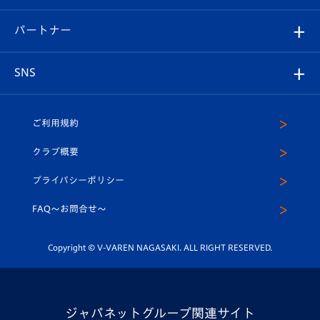
スタジアムへのアクセス
スタジアムグルメ
V-LOVERS（ファンクラブ）
2026-27ユニフォーム
メディア
育成からのお知らせ
パートナー
マスコット紹介
ヴィヴィくんの長崎おもてなしガイド
はじめての観戦ガイド
プレイヤーズスイート
店舗情報
グッズ
アカデミー
チームスケジュール
V-EXPRESS
パートナー企業一覧
SNS
（ユニフォーム入場）
ホームタウン
U-18
クラブハウス（練習場）
パートナー募集
公式Twitter
ご利用規約
アカデミー
U-15
応援メディア
法人限定 VIP BOX
ヴィヴィくんインスタグラム
クラブ概要
スクール
U-12
メディア出演情報
プライバシーポリシー
公式LINE＠
スクール
FAQ〜お問合せ〜
平和祈念活動
Youtube公式チャンネル
ホームタウン活動
Copyright © V-VAREN NAGASAKI. ALL RIGHT RESERVED.
ジャパネットグループ関連サイト