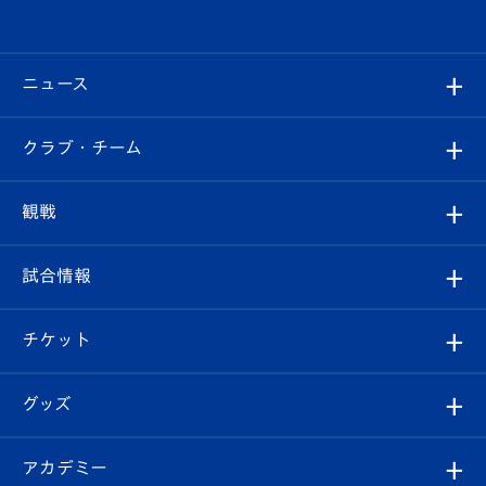
ニュース
すべて
クラブ・チーム
トップチーム
クラブプロフィール
観戦
クラブ
フィロソフィー
観戦ルール
試合情報
試合情報
クラブ概要
観戦ツアー
試合日程/結果
チケット
ファンクラブ
エンブレム紹介
はじめての観戦ガイド
順位表
チケット
グッズ
チケット
選手プロフィール
Revive Team
フォトギャラリー
シーズンシート
オンラインショップ
アカデミー
イベント
スタッフプロフィール