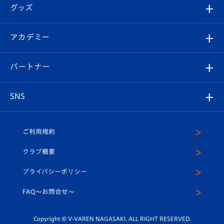
順位表
チケット
グッズ
チケット
選手プロフィール
Revive Team
フォトギャラリー
シーズンシート
オンラインショップ
アカデミー
イベント
スタッフプロフィール
スタジアムへのアクセス
スタジアムグルメ
V-LOVERS（ファンクラブ）
2026-27ユニフォーム
メディア
育成からのお知らせ
パートナー
マスコット紹介
ヴィヴィくんの長崎おもてなしガイド
はじめての観戦ガイド
プレイヤーズスイート
店舗情報
グッズ
アカデミー
チームスケジュール
V-EXPRESS
パートナー企業一覧
SNS
（ユニフォーム入場）
ホームタウン
U-18
クラブハウス（練習場）
パートナー募集
公式Twitter
ご利用規約
アカデミー
U-15
応援メディア
法人限定 VIP BOX
ヴィヴィくんインスタグラム
クラブ概要
スクール
U-12
メディア出演情報
プライバシーポリシー
公式LINE＠
スクール
FAQ〜お問合せ〜
平和祈念活動
Youtube公式チャンネル
ホームタウン活動
Copyright © V-VAREN NAGASAKI. ALL RIGHT RESERVED.