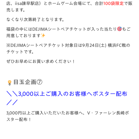
店、iisa諫早駅店）とホームゲーム会場にて、合計
100袋限定
で販
売します。
なくなり次第終了となります。
福袋の中にはDEJIMAシートペアチケットが入った当たり
もご
用意しております
※DEJIMAシートペアチケット対象日は9月24日(土) 横浜FC戦の
チケットです。
ぜひお早めにお買い求めください！
目玉企画⑦
＼＼3,000以上ご購入のお客様へポスター配布
／／
3,000円以上ご購入いただいたお客様へ、V・ファーレン長崎ポ
スター配布！