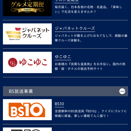
毎月届く、日本各地の名物・名産品。「美味し
い」で生活を変えませんか？
ジャパネットクルーズ
ジャパネットが磨き上げたおもてなしで、感動の豪
華クルーズ体験を。
ゆこゆこ
お客様の『良質な温泉旅』をお手伝い。国内の旅
館・宿・ホテルの宿泊予約サイト
BS放送事業
BS10
全国無料のBS放送局『BS10』。クイズにゴルフに
映画に麻雀、楽しい番組てんこ盛り！