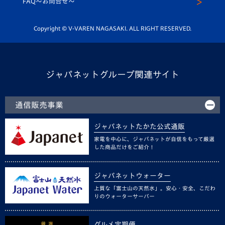
FAQ〜お問合せ〜
平和祈念活動
Youtube公式チャンネル
ホームタウン活動
Copyright © V-VAREN NAGASAKI. ALL RIGHT RESERVED.
ジャパネットグループ関連サイト
通信販売事業
ジャパネットたかた公式通販
家電を中心に、ジャパネットが自信をもって厳選
した商品だけをご紹介！
ジャパネットウォーター
上質な「富士山の天然水」。安心・安全、こだわ
りのウォーターサーバー
グルメ定期便