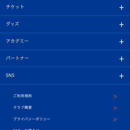
クラブ概要
観戦ツアー
試合日程/結果
チケット
ファンクラブ
エンブレム紹介
はじめての観戦ガイド
順位表
チケット
グッズ
チケット
選手プロフィール
Revive Team
フォトギャラリー
シーズンシート
オンラインショップ
アカデミー
イベント
スタッフプロフィール
スタジアムへのアクセス
スタジアムグルメ
V-LOVERS（ファンクラブ）
2026-27ユニフォーム
メディア
育成からのお知らせ
パートナー
マスコット紹介
ヴィヴィくんの長崎おもてなしガイド
はじめての観戦ガイド
プレイヤーズスイート
店舗情報
グッズ
アカデミー
チームスケジュール
V-EXPRESS
パートナー企業一覧
SNS
（ユニフォーム入場）
ホームタウン
U-18
クラブハウス（練習場）
パートナー募集
公式Twitter
ご利用規約
アカデミー
U-15
応援メディア
法人限定 VIP BOX
ヴィヴィくんインスタグラム
クラブ概要
スクール
U-12
メディア出演情報
プライバシーポリシー
公式LINE＠
スクール