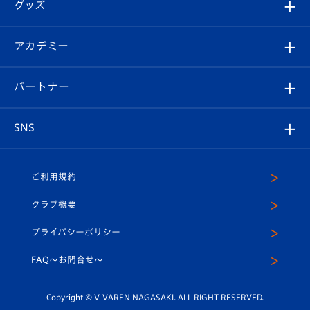
チケット
グッズ
チケット
選手プロフィール
Revive Team
フォトギャラリー
シーズンシート
オンラインショップ
アカデミー
イベント
スタッフプロフィール
スタジアムへのアクセス
スタジアムグルメ
V-LOVERS（ファンクラブ）
2026-27ユニフォーム
メディア
育成からのお知らせ
パートナー
マスコット紹介
ヴィヴィくんの長崎おもてなしガイド
はじめての観戦ガイド
プレイヤーズスイート
店舗情報
グッズ
アカデミー
チームスケジュール
V-EXPRESS
パートナー企業一覧
SNS
（ユニフォーム入場）
ホームタウン
U-18
クラブハウス（練習場）
パートナー募集
公式Twitter
ご利用規約
アカデミー
U-15
応援メディア
法人限定 VIP BOX
ヴィヴィくんインスタグラム
クラブ概要
スクール
U-12
メディア出演情報
プライバシーポリシー
公式LINE＠
スクール
FAQ〜お問合せ〜
平和祈念活動
Youtube公式チャンネル
ホームタウン活動
Copyright © V-VAREN NAGASAKI. ALL RIGHT RESERVED.