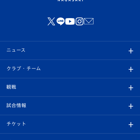
ニュース
すべて
クラブ・チーム
トップチーム
クラブプロフィール
観戦
クラブ
フィロソフィー
観戦ルール
試合情報
試合情報
クラブ概要
観戦ツアー
試合日程/結果
チケット
ファンクラブ
エンブレム紹介
はじめての観戦ガイド
順位表