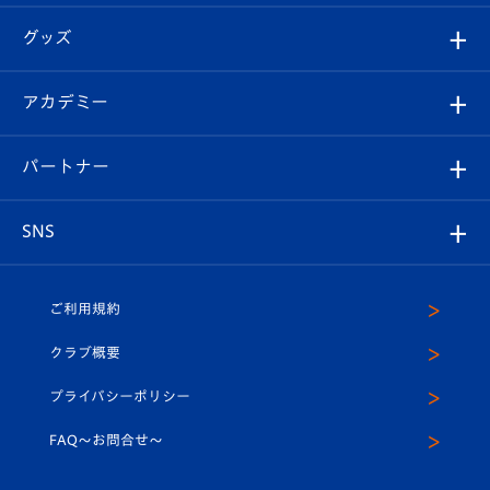
エンブレム紹介
はじめての観戦ガイド
順位表
チケット
グッズ
チケット
選手プロフィール
Revive Team
フォトギャラリー
シーズンシート
オンラインショップ
アカデミー
イベント
スタッフプロフィール
スタジアムへのアクセス
スタジアムグルメ
V-LOVERS（ファンクラブ）
2026-27ユニフォーム
メディア
育成からのお知らせ
パートナー
マスコット紹介
ヴィヴィくんの長崎おもてなしガイド
はじめての観戦ガイド
プレイヤーズスイート
店舗情報
グッズ
アカデミー
チームスケジュール
V-EXPRESS
パートナー企業一覧
SNS
（ユニフォーム入場）
ホームタウン
U-18
クラブハウス（練習場）
パートナー募集
公式Twitter
ご利用規約
アカデミー
U-15
応援メディア
法人限定 VIP BOX
ヴィヴィくんインスタグラム
クラブ概要
スクール
U-12
メディア出演情報
プライバシーポリシー
公式LINE＠
スクール
FAQ〜お問合せ〜
平和祈念活動
Youtube公式チャンネル