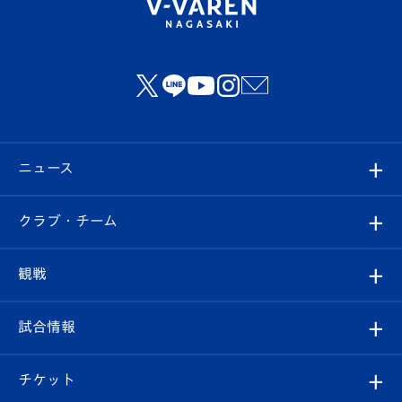
ニュース
すべて
クラブ・チーム
トップチーム
クラブプロフィール
観戦
クラブ
フィロソフィー
観戦ルール
試合情報
試合情報
クラブ概要
観戦ツアー
試合日程/結果
チケット
ファンクラブ