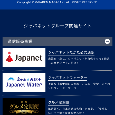
ホームタウン活動
Copyright © V-VAREN NAGASAKI. ALL RIGHT RESERVED.
ジャパネットグループ関連サイト
通信販売事業
ジャパネットたかた公式通販
家電を中心に、ジャパネットが自信をもって厳選
した商品だけをご紹介！
ジャパネットウォーター
上質な「富士山の天然水」。安心・安全、こだわ
りのウォーターサーバー
グルメ定期便
毎月届く、日本各地の名物・名産品。「美味し
い」で生活を変えませんか？