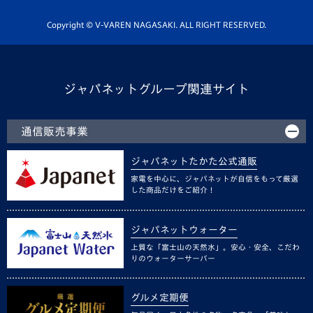
ホームタウン活動
Copyright © V-VAREN NAGASAKI. ALL RIGHT RESERVED.
ジャパネットグループ関連サイト
通信販売事業
ジャパネットたかた公式通販
家電を中心に、ジャパネットが自信をもって厳選
した商品だけをご紹介！
ジャパネットウォーター
上質な「富士山の天然水」。安心・安全、こだわ
りのウォーターサーバー
グルメ定期便