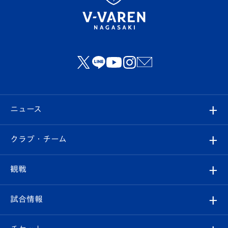
ニュース
すべて
クラブ・チーム
トップチーム
クラブプロフィール
観戦
クラブ
フィロソフィー
観戦ルール
試合情報
試合情報
クラブ概要
観戦ツアー
試合日程/結果