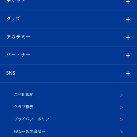
チケット
ファンクラブ
エンブレム紹介
はじめての観戦ガイド
順位表
チケット
グッズ
チケット
選手プロフィール
Revive Team
フォトギャラリー
シーズンシート
オンラインショップ
アカデミー
イベント
スタッフプロフィール
スタジアムへのアクセス
スタジアムグルメ
V-LOVERS（ファンクラブ）
2026-27ユニフォーム
メディア
育成からのお知らせ
パートナー
マスコット紹介
ヴィヴィくんの長崎おもてなしガイド
はじめての観戦ガイド
プレイヤーズスイート
店舗情報
グッズ
アカデミー
チームスケジュール
V-EXPRESS
パートナー企業一覧
SNS
（ユニフォーム入場）
ホームタウン
U-18
クラブハウス（練習場）
パートナー募集
公式Twitter
ご利用規約
アカデミー
U-15
応援メディア
法人限定 VIP BOX
ヴィヴィくんインスタグラム
クラブ概要
スクール
U-12
メディア出演情報
プライバシーポリシー
公式LINE＠
スクール
FAQ〜お問合せ〜
平和祈念活動
Youtube公式チャンネル