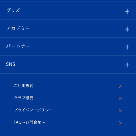
エンブレム紹介
はじめての観戦ガイド
順位表
チケット
グッズ
チケット
選手プロフィール
Revive Team
フォトギャラリー
シーズンシート
オンラインショップ
アカデミー
イベント
スタッフプロフィール
スタジアムへのアクセス
スタジアムグルメ
V-LOVERS（ファンクラブ）
2026-27ユニフォーム
メディア
育成からのお知らせ
パートナー
マスコット紹介
ヴィヴィくんの長崎おもてなしガイド
はじめての観戦ガイド
プレイヤーズスイート
店舗情報
グッズ
アカデミー
チームスケジュール
V-EXPRESS
パートナー企業一覧
SNS
（ユニフォーム入場）
ホームタウン
U-18
クラブハウス（練習場）
パートナー募集
公式Twitter
ご利用規約
アカデミー
U-15
応援メディア
法人限定 VIP BOX
ヴィヴィくんインスタグラム
クラブ概要
スクール
U-12
メディア出演情報
プライバシーポリシー
公式LINE＠
スクール
FAQ〜お問合せ〜
平和祈念活動
Youtube公式チャンネル