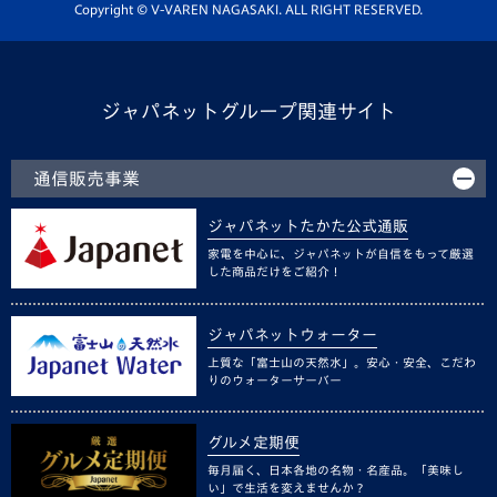
ホームタウン活動
Copyright © V-VAREN NAGASAKI. ALL RIGHT RESERVED.
ジャパネットグループ関連サイト
通信販売事業
ジャパネットたかた公式通販
家電を中心に、ジャパネットが自信をもって厳選
した商品だけをご紹介！
ジャパネットウォーター
上質な「富士山の天然水」。安心・安全、こだわ
りのウォーターサーバー
グルメ定期便
毎月届く、日本各地の名物・名産品。「美味し
い」で生活を変えませんか？