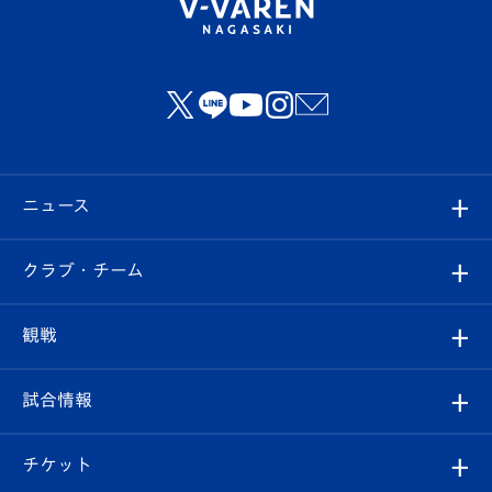
ニュース
すべて
クラブ・チーム
トップチーム
クラブプロフィール
観戦
クラブ
フィロソフィー
観戦ルール
試合情報
試合情報
クラブ概要
観戦ツアー
試合日程/結果
チケット
ファンクラブ