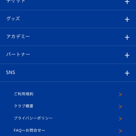
チケット
ファンクラブ
エンブレム紹介
はじめての観戦ガイド
順位表
チケット
グッズ
チケット
選手プロフィール
Revive Team
フォトギャラリー
シーズンシート
オンラインショップ
アカデミー
イベント
スタッフプロフィール
スタジアムへのアクセス
スタジアムグルメ
V-LOVERS（ファンクラブ）
2026-27ユニフォーム
メディア
育成からのお知らせ
パートナー
マスコット紹介
ヴィヴィくんの長崎おもてなしガイド
はじめての観戦ガイド
プレイヤーズスイート
店舗情報
グッズ
アカデミー
チームスケジュール
V-EXPRESS
パートナー企業一覧
SNS
（ユニフォーム入場）
ホームタウン
U-18
クラブハウス（練習場）
パートナー募集
公式Twitter
ご利用規約
アカデミー
U-15
応援メディア
法人限定 VIP BOX
ヴィヴィくんインスタグラム
クラブ概要
スクール
U-12
メディア出演情報
プライバシーポリシー
公式LINE＠
スクール
FAQ〜お問合せ〜
平和祈念活動
Youtube公式チャンネル