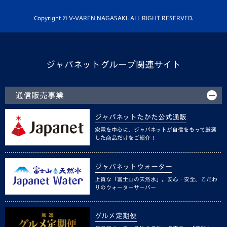
ホームタウン活動
Copyright © V-VAREN NAGASAKI. ALL RIGHT RESERVED.
ジャパネットグループ関連サイト
通信販売事業
ジャパネットたかた公式通販
家電を中心に、ジャパネットが自信をもって厳選
した商品だけをご紹介！
ジャパネットウォーター
上質な「富士山の天然水」。安心・安全、こだわ
りのウォーターサーバー
グルメ定期便