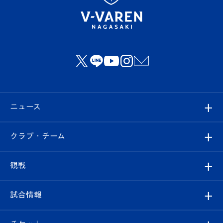
ニュース
すべて
クラブ・チーム
トップチーム
クラブプロフィール
観戦
クラブ
フィロソフィー
観戦ルール
試合情報
試合情報
クラブ概要
観戦ツアー
試合日程/結果