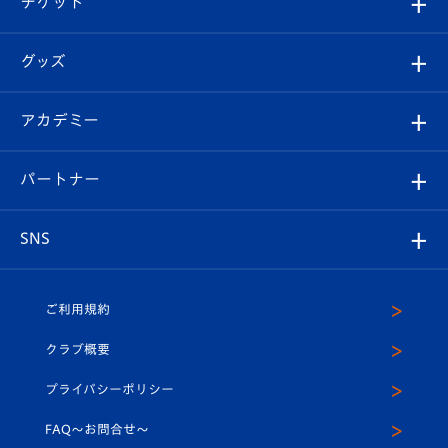
チケット
ファンクラブ
エンブレム紹介
はじめての観戦ガイド
順位表
チケット
グッズ
チケット
選手プロフィール
Revive Team
フォトギャラリー
シーズンシート
オンラインショップ
アカデミー
イベント
スタッフプロフィール
スタジアムへのアクセス
スタジアムグルメ
V-LOVERS（ファンクラブ）
2026-27ユニフォーム
メディア
育成からのお知らせ
パートナー
マスコット紹介
ヴィヴィくんの長崎おもてなしガイド
はじめての観戦ガイド
プレイヤーズスイート
店舗情報
グッズ
アカデミー
チームスケジュール
V-EXPRESS
パートナー企業一覧
SNS
（ユニフォーム入場）
ホームタウン
U-18
クラブハウス（練習場）
パートナー募集
公式Twitter
ご利用規約
アカデミー
U-15
応援メディア
法人限定 VIP BOX
ヴィヴィくんインスタグラム
クラブ概要
スクール
U-12
メディア出演情報
プライバシーポリシー
公式LINE＠
スクール
FAQ〜お問合せ〜
平和祈念活動
Youtube公式チャンネル