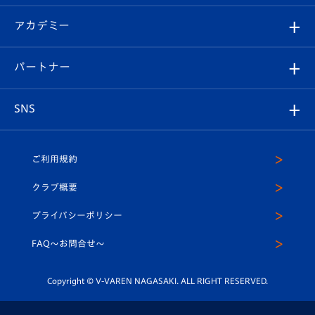
Revive Team
フォトギャラリー
シーズンシート
オンラインショップ
アカデミー
イベント
スタッフプロフィール
スタジアムへのアクセス
スタジアムグルメ
V-LOVERS（ファンクラブ）
2026-27ユニフォーム
メディア
育成からのお知らせ
パートナー
マスコット紹介
ヴィヴィくんの長崎おもてなしガイド
はじめての観戦ガイド
プレイヤーズスイート
店舗情報
グッズ
アカデミー
チームスケジュール
V-EXPRESS
パートナー企業一覧
SNS
（ユニフォーム入場）
ホームタウン
U-18
クラブハウス（練習場）
パートナー募集
公式Twitter
ご利用規約
アカデミー
U-15
応援メディア
法人限定 VIP BOX
ヴィヴィくんインスタグラム
クラブ概要
スクール
U-12
メディア出演情報
プライバシーポリシー
公式LINE＠
スクール
FAQ〜お問合せ〜
平和祈念活動
Youtube公式チャンネル
ホームタウン活動
Copyright © V-VAREN NAGASAKI. ALL RIGHT RESERVED.