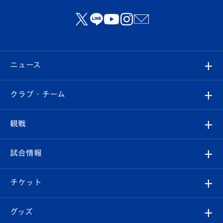
ニュース
すべて
クラブ・チーム
トップチーム
クラブプロフィール
観戦
クラブ
フィロソフィー
観戦ルール
試合情報
試合情報
クラブ概要
観戦ツアー
試合日程/結果
チケット
ファンクラブ
エンブレム紹介
はじめての観戦ガイド
順位表
チケット
グッズ
チケット
選手プロフィール