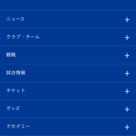
ニュース
すべて
クラブ・チーム
トップチーム
クラブプロフィール
観戦
クラブ
フィロソフィー
観戦ルール
試合情報
試合情報
クラブ概要
観戦ツアー
試合日程/結果
チケット
ファンクラブ
エンブレム紹介
はじめての観戦ガイド
順位表
チケット
グッズ
チケット
選手プロフィール
Revive Team
フォトギャラリー
シーズンシート
オンラインショップ
アカデミー
イベント
スタッフプロフィール
スタジアムへのアクセス
スタジアムグルメ