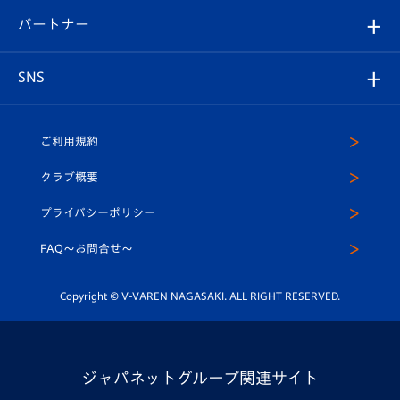
V-LOVERS（ファンクラブ）
2026-27ユニフォーム
メディア
育成からのお知らせ
パートナー
マスコット紹介
ヴィヴィくんの長崎おもてなしガイド
はじめての観戦ガイド
プレイヤーズスイート
店舗情報
グッズ
アカデミー
チームスケジュール
V-EXPRESS
パートナー企業一覧
SNS
（ユニフォーム入場）
ホームタウン
U-18
クラブハウス（練習場）
パートナー募集
公式Twitter
ご利用規約
アカデミー
U-15
応援メディア
法人限定 VIP BOX
ヴィヴィくんインスタグラム
クラブ概要
スクール
U-12
メディア出演情報
プライバシーポリシー
公式LINE＠
スクール
FAQ〜お問合せ〜
平和祈念活動
Youtube公式チャンネル
ホームタウン活動
Copyright © V-VAREN NAGASAKI. ALL RIGHT RESERVED.
ジャパネットグループ関連サイト