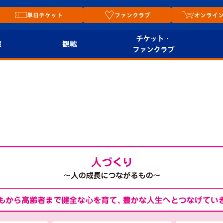
単日チケット
ファンクラブ
オンライ
チケット・
報
観戦
ファンクラブ
観戦ルール
チケット
オンラ
はじめての観戦ガイ
シーズンシート
2026
ド
ム
プレイヤーズスイート
Revive Team
店舗情
関連
V-LOVERS（ファン
スタジアムへのアク
クラブ）
セス
リー
ヴィヴィくんの長崎
ルメ
おもてなしガイド