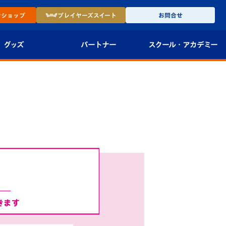
ン
ショップ
プレイヤーズ
スイート
お問合せ
グッズ
パートナー
スクール・
アカデミー
インショップ
パートナー企業一覧
アカデミー
-27ユニフォー
パートナー募集
U-18
法人限定 VIP BOX
U-15
報
U-12
スクール