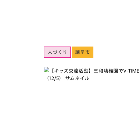
人づくり
諫早市