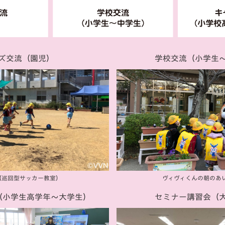
V-EXPRESS（ユニフ
ォーム入場）
ズ交流
（園児）
学校交流
（小学生
（巡回型サッカー教室）
ヴィヴィくんの朝の
あ
（小学生高学年〜大学生）
セミナー講習会
（