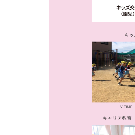
イベント
マスコット紹介
メディア
チームスケジュール
グッズ
クラブハウス（練習
キッ
場）
ホームタウン
応援メディア
アカデミー
平和祈念活動
スクール
ホームタウン活動
V-TIME
キャリア教育