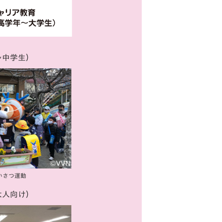
〜中学生）
いさつ運動
大人向け）