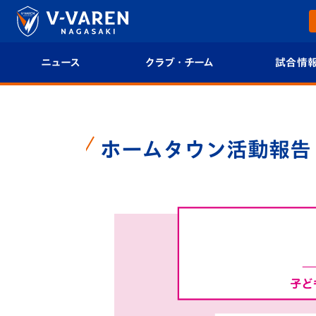
ニュース
クラブ・チーム
試合情
すべて
クラブプロフィール
試合日程/結果
トップチーム
フィロソフィー
試合情報
ホームタウン活動報告
クラブ
クラブ概要
順位表
試合情報
エンブレム紹介
U-21 Jリーグ
ファンクラブ
選手プロフィール
フォトギャラ
チケット
スタッフプロフィール
スタジアムグ