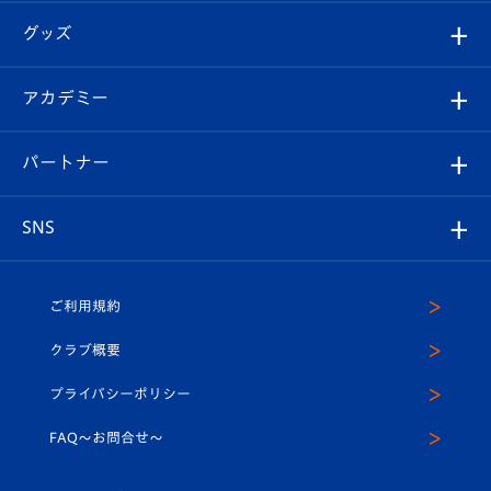
はじめての観戦ガイド
順位表
チケット
グッズ
チケット
選手プロフィール
Revive Team
フォトギャラリー
シーズンシート
オンラインショップ
アカデミー
イベント
スタッフプロフィール
スタジアムへのアクセス
スタジアムグルメ
V-LOVERS（ファンクラブ）
2026-27ユニフォーム
メディア
育成からのお知らせ
パートナー
マスコット紹介
ヴィヴィくんの長崎おもてなしガイド
はじめての観戦ガイド
プレイヤーズスイート
店舗情報
グッズ
アカデミー
チームスケジュール
V-EXPRESS
パートナー企業一覧
SNS
（ユニフォーム入場）
ホームタウン
U-18
クラブハウス（練習場）
パートナー募集
公式Twitter
ご利用規約
アカデミー
U-15
応援メディア
法人限定 VIP BOX
ヴィヴィくんインスタグラム
クラブ概要
スクール
U-12
メディア出演情報
プライバシーポリシー
公式LINE＠
スクール
FAQ〜お問合せ〜
平和祈念活動
Youtube公式チャンネル