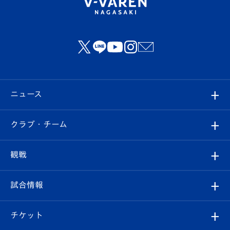
ニュース
すべて
クラブ・チーム
トップチーム
クラブプロフィール
観戦
クラブ
フィロソフィー
観戦ルール
試合情報
試合情報
クラブ概要
観戦ツアー
試合日程/結果
チケット
ファンクラブ
エンブレム紹介