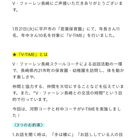
V・
ファーレン長崎にご声援いただきありがとうございま
す。
1月21日(火)に平戸市の「若葉保育園」にて、
年長さん11
名、年中さん10名を対象に「V-TIME」
を行いました。
★「V-TIME」とは
V・ファーレン長崎スクールコーチによる巡回活動の一環
で、
長崎県内21市町の保育園・幼稚園を訪問し、
体を動か
す楽しさや、
仲間と協力する、仲間を大切にすることなどを伝えていま
す。
また、“V・ファーレン長崎との交流の時間”
という目
的で行っています。
今回は、河野コーチと村中コーチがV-TIMEを実施しまし
た！
〈3つのお約束〉
1.お話を聞く時は、「手は横に」「
お話ししている人の目