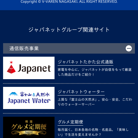
ホームタウン活動
Copyright © V-VAREN NAGASAKI. ALL RIGHT RESERVED.
ジャパネットグループ関連サイト
通信販売事業
ジャパネットたかた公式通販
家電を中心に、ジャパネットが自信をもって厳選
した商品だけをご紹介！
ジャパネットウォーター
上質な「富士山の天然水」。安心・安全、こだわ
りのウォーターサーバー
グルメ定期便
毎月届く、日本各地の名物・名産品。「美味し
い」で生活を変えませんか？