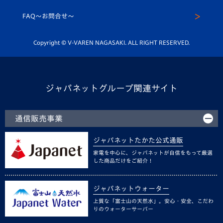
スクール
FAQ〜お問合せ〜
平和祈念活動
Youtube公式チャンネル
ホームタウン活動
Copyright © V-VAREN NAGASAKI. ALL RIGHT RESERVED.
ジャパネットグループ関連サイト
通信販売事業
ジャパネットたかた公式通販
家電を中心に、ジャパネットが自信をもって厳選
した商品だけをご紹介！
ジャパネットウォーター
上質な「富士山の天然水」。安心・安全、こだわ
りのウォーターサーバー