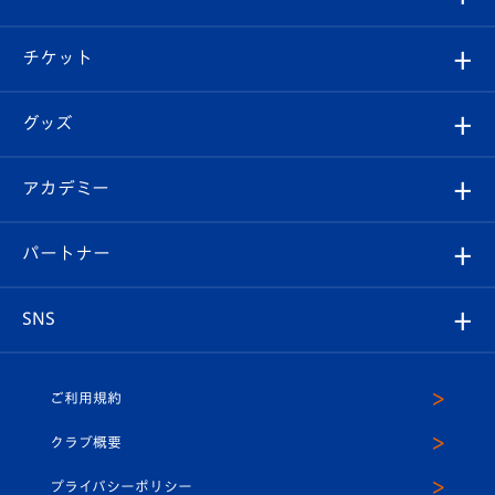
試合情報
クラブ概要
観戦ツアー
試合日程/結果
チケット
ファンクラブ
エンブレム紹介
はじめての観戦ガイド
順位表
チケット
グッズ
チケット
選手プロフィール
Revive Team
フォトギャラリー
シーズンシート
オンラインショップ
アカデミー
イベント
スタッフプロフィール
スタジアムへのアクセス
スタジアムグルメ
V-LOVERS（ファンクラブ）
2026-27ユニフォーム
メディア
育成からのお知らせ
パートナー
マスコット紹介
ヴィヴィくんの長崎おもてなしガイド
はじめての観戦ガイド
プレイヤーズスイート
店舗情報
グッズ
アカデミー
チームスケジュール
V-EXPRESS
パートナー企業一覧
SNS
（ユニフォーム入場）
ホームタウン
U-18
クラブハウス（練習場）
パートナー募集
公式Twitter
ご利用規約
アカデミー
U-15
応援メディア
法人限定 VIP BOX
ヴィヴィくんインスタグラム
クラブ概要
スクール
U-12
メディア出演情報
プライバシーポリシー
公式LINE＠