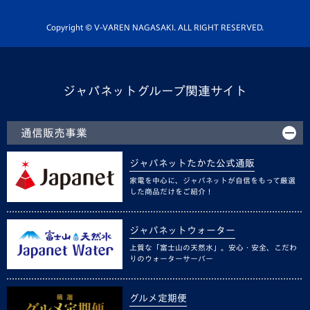
ホームタウン活動
Copyright © V-VAREN NAGASAKI. ALL RIGHT RESERVED.
ジャパネットグループ関連サイト
通信販売事業
ジャパネットたかた公式通販
家電を中心に、ジャパネットが自信をもって厳選
した商品だけをご紹介！
ジャパネットウォーター
上質な「富士山の天然水」。安心・安全、こだわ
りのウォーターサーバー
グルメ定期便