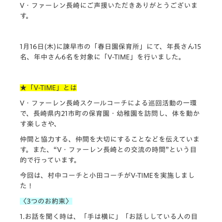
V・
ファーレン長崎にご声援いただきありがとうございま
す。
1月16日(木)に諫早市の「春日園保育所」にて、
年長さん15
名、年中さん6名を対象に「V-TIME」
を行いました。
★「V-TIME」とは
V・ファーレン長崎スクールコーチによる巡回活動の一環
で、
長崎県内21市町の保育園・幼稚園を訪問し、
体を動か
す楽しさや、
仲間と協力する、仲間を大切にすることなどを伝えていま
す。
また、“V・ファーレン長崎との交流の時間”
という目
的で行っています。
今回は、村中コーチと小田コーチがV-TIMEを実施しまし
た！
〈3つのお約束〉
1.お話を聞く時は、「手は横に」「
お話ししている人の目