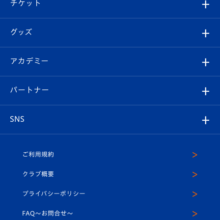
試合日程/結果
チケット
ファンクラブ
エンブレム紹介
はじめての観戦ガイド
順位表
チケット
グッズ
チケット
選手プロフィール
Revive Team
フォトギャラリー
シーズンシート
オンラインショップ
アカデミー
イベント
スタッフプロフィール
スタジアムへのアクセス
スタジアムグルメ
V-LOVERS（ファンクラブ）
2026-27ユニフォーム
メディア
育成からのお知らせ
パートナー
マスコット紹介
ヴィヴィくんの長崎おもてなしガイド
はじめての観戦ガイド
プレイヤーズスイート
店舗情報
グッズ
アカデミー
チームスケジュール
V-EXPRESS
パートナー企業一覧
SNS
（ユニフォーム入場）
ホームタウン
U-18
クラブハウス（練習場）
パートナー募集
公式Twitter
ご利用規約
アカデミー
U-15
応援メディア
法人限定 VIP BOX
ヴィヴィくんインスタグラム
クラブ概要
スクール
U-12
メディア出演情報
プライバシーポリシー
公式LINE＠
スクール
FAQ〜お問合せ〜
平和祈念活動
Youtube公式チャンネル