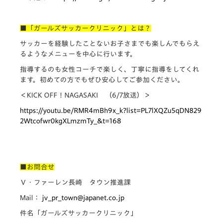
■
「ガールズサッカークリニック」とは？
サッカーを経験したことないお子さまでも楽しんでもらえ
るようなメニューを中心に行います。
指導するのも女性コーチで楽しく、丁寧に指導をしてくれ
ます。初めての方でもぜひ安心してご参加ください。
＜KICK OFF！NAGASAKI （6/7放送）＞
https://youtu.be/RMR4mBh9x_k?list=PL7lXQZu5qDN829
2Wtcofwr0kgXLmzmTy_&t=168
■
お問合せ
Ｖ・ファーレン長崎 タウン推進課
Mail：
jv_pr_town@japanet.co.jp
件名「ガールズサッカークリニック」