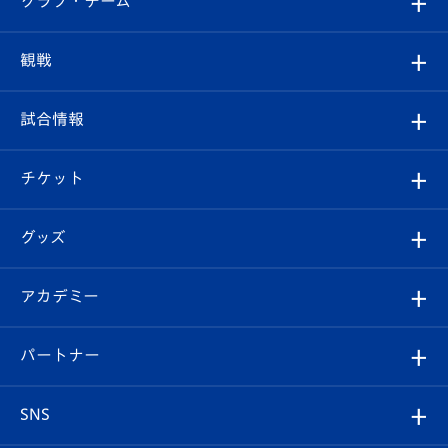
クラブ・チーム
トップチーム
クラブプロフィール
観戦
クラブ
フィロソフィー
観戦ルール
試合情報
試合情報
クラブ概要
観戦ツアー
試合日程/結果
チケット
ファンクラブ
エンブレム紹介
はじめての観戦ガイド
順位表
チケット
グッズ
チケット
選手プロフィール
Revive Team
フォトギャラリー
シーズンシート
オンラインショップ
アカデミー
イベント
スタッフプロフィール
スタジアムへのアクセス
スタジアムグルメ
V-LOVERS（ファンクラブ）
2026-27ユニフォーム
メディア
育成からのお知らせ
パートナー
マスコット紹介
ヴィヴィくんの長崎おもてなしガイド
はじめての観戦ガイド
プレイヤーズスイート
店舗情報
グッズ
アカデミー
チームスケジュール
V-EXPRESS
パートナー企業一覧
SNS
（ユニフォーム入場）
ホームタウン