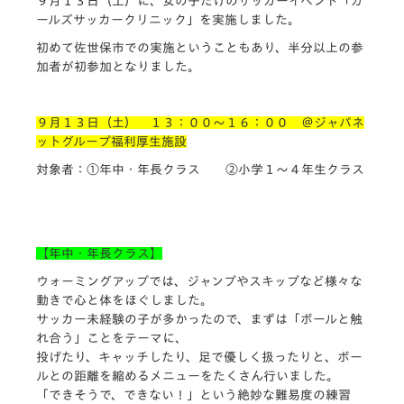
９月１３日（土）に、女の子だけのサッカーイベント「ガ
ールズサッカークリニック」を実施しました。
初めて佐世保市での実施ということもあり、半分以上の参
加者が初参加となりました。
９月１３日（土） １３：００～１６：００ ＠ジャパネ
ットグループ福利厚生施設
対象者：
①
年中・年長クラス
②
小学１～４年生クラス
【年中・年長クラス】
ウォーミングアップでは、ジャンプやスキップなど様々な
動きで心と体をほぐしました。
サッカー未経験の子が多かったので、まずは「ボールと触
れ合う」ことをテーマに、
投げたり、キャッチしたり、足で優しく扱ったりと、ボー
ルとの距離を縮めるメニューをたくさん行いました。
「できそうで、できない！」という絶妙な難易度の練習