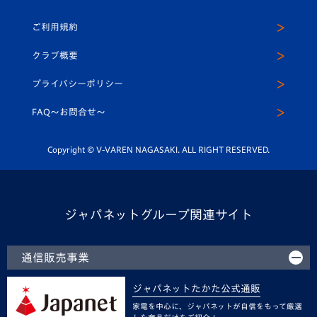
U-18
クラブハウス（練習場）
パートナー募集
公式Twitter
ご利用規約
アカデミー
U-15
応援メディア
法人限定 VIP BOX
ヴィヴィくんインスタグラム
クラブ概要
スクール
U-12
メディア出演情報
プライバシーポリシー
公式LINE＠
スクール
FAQ〜お問合せ〜
平和祈念活動
Youtube公式チャンネル
ホームタウン活動
Copyright © V-VAREN NAGASAKI. ALL RIGHT RESERVED.
ジャパネットグループ関連サイト
通信販売事業
ジャパネットたかた公式通販
家電を中心に、ジャパネットが自信をもって厳選