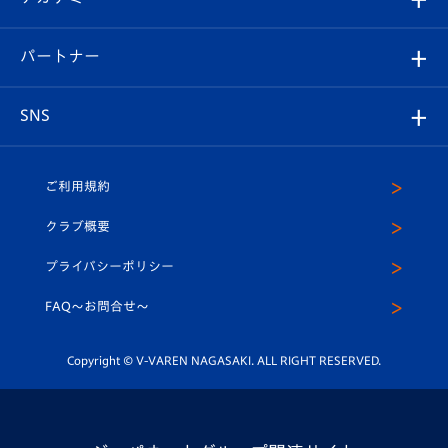
スタッフプロフィール
スタジアムへのアクセス
スタジアムグルメ
V-LOVERS（ファンクラブ）
2026-27ユニフォーム
メディア
育成からのお知らせ
パートナー
マスコット紹介
ヴィヴィくんの長崎おもてなしガイド
はじめての観戦ガイド
プレイヤーズスイート
店舗情報
グッズ
アカデミー
チームスケジュール
V-EXPRESS
パートナー企業一覧
SNS
（ユニフォーム入場）
ホームタウン
U-18
クラブハウス（練習場）
パートナー募集
公式Twitter
ご利用規約
アカデミー
U-15
応援メディア
法人限定 VIP BOX
ヴィヴィくんインスタグラム
クラブ概要
スクール
U-12
メディア出演情報
プライバシーポリシー
公式LINE＠
スクール
FAQ〜お問合せ〜
平和祈念活動
Youtube公式チャンネル
ホームタウン活動
Copyright © V-VAREN NAGASAKI. ALL RIGHT RESERVED.