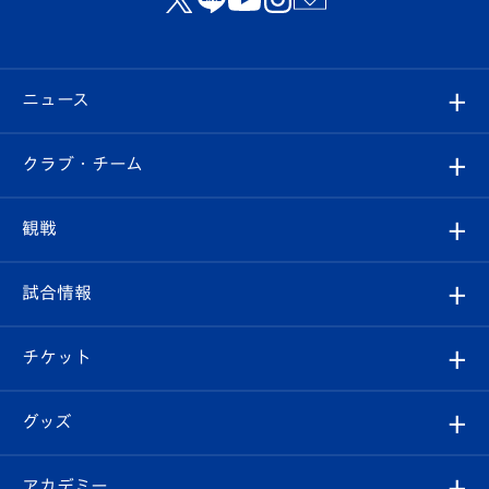
ニュース
すべて
クラブ・チーム
トップチーム
クラブプロフィール
観戦
クラブ
フィロソフィー
観戦ルール
試合情報
試合情報
クラブ概要
観戦ツアー
試合日程/結果
チケット
ファンクラブ
エンブレム紹介
はじめての観戦ガイド
順位表
チケット
グッズ
チケット
選手プロフィール
Revive Team
フォトギャラリー
シーズンシート
オンラインショップ
アカデミー
イベント