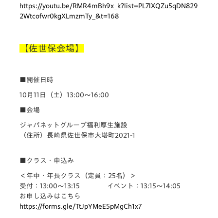
https://youtu.be/RMR4mBh9x_k?list=PL7lXQZu5qDN829
2Wtcofwr0kgXLmzmTy_&t=168
【佐世保会場】
■開催日時
10月11日（土）13:00〜16:00
■会場
ジャパネットグループ福利厚生施設
（住所）長崎県佐世保市大塔町2021-1
■クラス・申込み
＜年中・年長クラス
（定員：25名）＞
受付：13:00〜13:15 イベント：13:15〜14:05
お申し込みはこちら
https://forms.gle/TtJpYMeE5pMgCh1x7