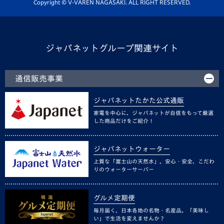
ホームタウン活動
Copyright © V-VAREN NAGASAKI. ALL RIGHT RESERVED.
ジャパネットグループ関連サイト
通信販売事業
ジャパネットたかた公式通販
家電を中心に、ジャパネットが自信をもって厳選
した商品だけをご紹介！
ジャパネットウォーター
上質な「富士山の天然水」。安心・安全、こだわ
りのウォーターサーバー
グルメ定期便
毎月届く、日本各地の名物・名産品。「美味し
い」で生活を変えませんか？