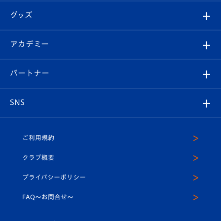
はじめての観戦ガイド
順位表
チケット
グッズ
チケット
選手プロフィール
Revive Team
フォトギャラリー
シーズンシート
オンラインショップ
アカデミー
イベント
スタッフプロフィール
スタジアムへのアクセス
スタジアムグルメ
V-LOVERS（ファンクラブ）
2026-27ユニフォーム
メディア
育成からのお知らせ
パートナー
マスコット紹介
ヴィヴィくんの長崎おもてなしガイド
はじめての観戦ガイド
プレイヤーズスイート
店舗情報
グッズ
アカデミー
チームスケジュール
V-EXPRESS
パートナー企業一覧
SNS
（ユニフォーム入場）
ホームタウン
U-18
クラブハウス（練習場）
パートナー募集
公式Twitter
ご利用規約
アカデミー
U-15
応援メディア
法人限定 VIP BOX
ヴィヴィくんインスタグラム
クラブ概要
スクール
U-12
メディア出演情報
プライバシーポリシー
公式LINE＠
スクール
FAQ〜お問合せ〜
平和祈念活動
Youtube公式チャンネル