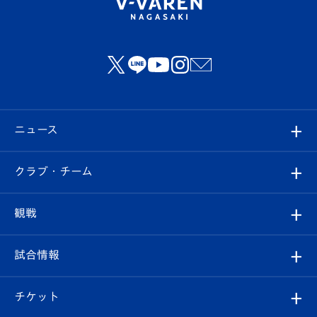
ニュース
すべて
クラブ・チーム
トップチーム
クラブプロフィール
観戦
クラブ
フィロソフィー
観戦ルール
試合情報
試合情報
クラブ概要
観戦ツアー
試合日程/結果
チケット
ファンクラブ
エンブレム紹介