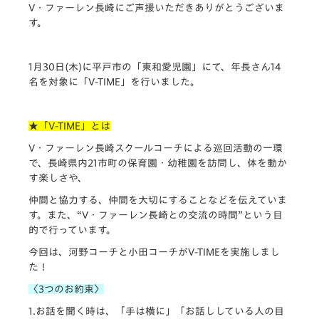
V・
ファーレン長崎にご声援いただきありがとうございま
す。
1月30日(木)に平戸市の「東和愛児園」にて、
年長さん14
名を対象に「V-TIME」
を行いました。
★「V-TIME」とは
V・ファーレン長崎スクールコーチによる巡回活動の一環
で、
長崎県内21市町の保育園・幼稚園を訪問し、
体を動か
す楽しさや、
仲間と協力する、仲間を大切にすることなどを伝えていま
す。
また、“V・ファーレン長崎との交流の時間”
という目
的で行っています。
今回は、河野コーチと小田コーチがV-TIMEを実施しまし
た！
〈3つのお約束〉
1.お話を聞く時は、「手は横に」「
お話ししている人の目