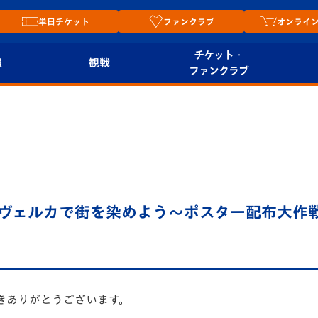
単日チケット
ファンクラブ
オンライ
チケット・
報
観戦
ファンクラブ
観戦ルール
チケット
オンラ
はじめての観戦ガイ
シーズンシート
2026
ド
ム
プレイヤーズスイート
Revive Team
店舗情
ヴェルカで街を染めよう～ポスター配布大作戦」
関連
V-LOVERS（ファン
スタジアムへのアク
クラブ）
セス
リー
ヴィヴィくんの長崎
ルメ
おもてなしガイド
きありがとうございます。