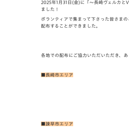
イベント
マスコット紹介
2025年1月31日(金)に「～長崎ヴェ
ました！
メディア
チームスケジュール
ボランティアで集まって下さった皆さまのご
配布することができました。
グッズ
クラブハウス（練習
場）
ホームタウン
応援メディア
各地での配布にご協力いただいただき、あ
アカデミー
平和祈念活動
スクール
■長崎市エリア
ホームタウン活動
■諫早市エリア