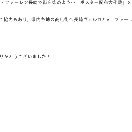
ルカとV・ファーレン長崎で街を染めよう～ ポスター配布大作戦
V-EXPRESS（ユニフ
ォーム入場）
協力もあり、県内各地の商店街へ長崎ヴェルカとV・ファーレン
りがとうございました！