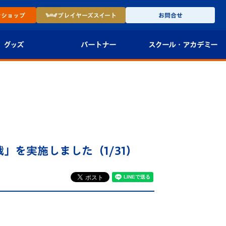
ン
ショップ
プレイヤーズ
スイート
お問合せ
グッズ
パートナー
スクール・
アカデミー
インショップ
パートナー企業一覧
アカデミー
-27ユニフォー
パートナー募集
U-18
法人限定 VIP BOX
U-15
報
を実施しました（1/31）
U-12
スクール