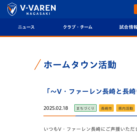
ニュース
クラブ・チーム
試合情
すべて
クラブプロフィール
試合日程/結果
トップチーム
フィロソフィー
試合情報
ホームタウン活動
クラブ
クラブ概要
順位表
試合情報
「～V・ファーレン長崎と長崎
エンブレム紹介
U-21 Jリーグ
ファンクラブ
選手プロフィール
フォトギャラ
2025.02.18
まちづくり
長崎市
県内活動
チケット
スタッフプロフィール
スタジアムグ
いつもV・ファーレン長崎にご声援いただ