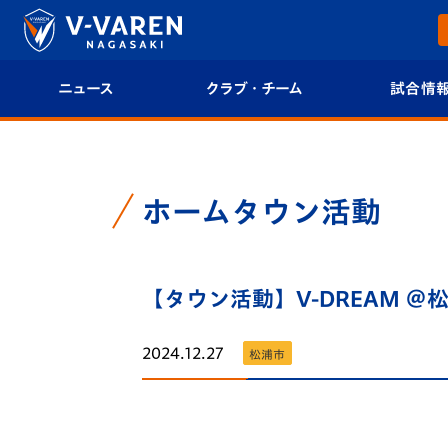
ニュース
クラブ・チーム
試合情
すべて
クラブプロフィール
試合日程/結果
トップチーム
フィロソフィー
試合情報
ホームタウン活動
クラブ
クラブ概要
順位表
試合情報
【タウン活動】V-DREAM 
エンブレム紹介
U-21 Jリーグ
ファンクラブ
選手プロフィール
フォトギャラ
2024.12.27
松浦市
チケット
スタッフプロフィール
スタジアムグ