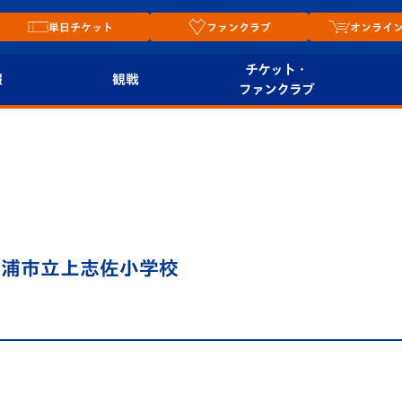
単日チケット
ファンクラブ
オンライ
チケット・
報
観戦
ファンクラブ
観戦ルール
チケット
オンラ
はじめての観戦ガイ
シーズンシート
2026
ド
ム
プレイヤーズスイート
Revive Team
店舗情
＠松浦市立上志佐小学校
関連
V-LOVERS（ファン
スタジアムへのアク
クラブ）
セス
リー
ヴィヴィくんの長崎
ルメ
おもてなしガイド