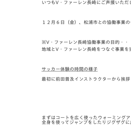
イベント
マスコット紹介
いつもV・ファーレン長崎にご声援いただ
メディア
チームスケジュール
１２月６日（金）、松浦市との協働事業の
グッズ
クラブハウス（練習
場）
※V・ファーレン長崎協働事業の目的・・
ホームタウン
地域とV・ファーレン長崎をつなぐ事業を
応援メディア
アカデミー
平和祈念活動
サッカー体験の時間の様子
スクール
最初に前田普及インストラクターから挨拶
ホームタウン活動
まずはコートを広く使ったウォーミングア
全身を使ってジャンプをしたりジグザグに