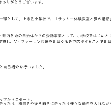
きありがとうございます。
V-EXPRESS（ユニフ
ォーム入場）
一環として、上志佐小学校で、
「サッカー体験教室と夢の講話
・県内各地の自治体からの委託事業として、小学校をはじめと
実施し、V・ファーレン長崎を地域ぐるみで応援することで地
と自己紹介を行いました。
ップからスタート。
走ったり、横向きや後ろ向きに走ったり様々な動きを入れなが