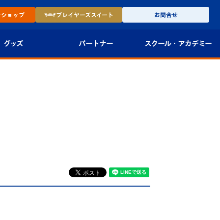
ン
ショップ
プレイヤーズ
スイート
お問合せ
グッズ
パートナー
スクール・
アカデミー
インショップ
パートナー企業一覧
アカデミー
-27ユニフォー
パートナー募集
U-18
法人限定 VIP BOX
U-15
報
U-12
スクール