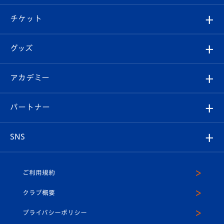
試合情報
クラブ概要
観戦ツアー
試合日程/結果
チケット
ファンクラブ
エンブレム紹介
はじめての観戦ガイド
順位表
チケット
グッズ
チケット
選手プロフィール
Revive Team
フォトギャラリー
シーズンシート
オンラインショップ
アカデミー
イベント
スタッフプロフィール
スタジアムへのアクセス
スタジアムグルメ
V-LOVERS（ファンクラブ）
2026-27ユニフォーム
メディア
育成からのお知らせ
パートナー
マスコット紹介
ヴィヴィくんの長崎おもてなしガイド
はじめての観戦ガイド
プレイヤーズスイート
店舗情報
グッズ
アカデミー
チームスケジュール
V-EXPRESS
パートナー企業一覧
SNS
（ユニフォーム入場）
ホームタウン
U-18
クラブハウス（練習場）
パートナー募集
公式Twitter
ご利用規約
アカデミー
U-15
応援メディア
法人限定 VIP BOX
ヴィヴィくんインスタグラム
クラブ概要
スクール
U-12
メディア出演情報
プライバシーポリシー
公式LINE＠