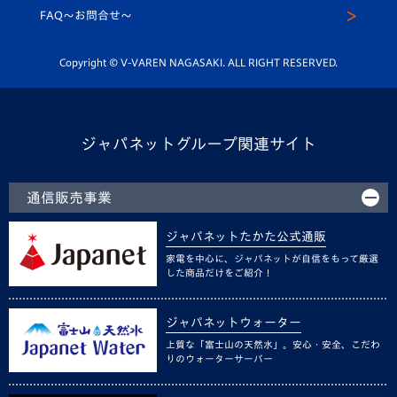
スクール
FAQ〜お問合せ〜
平和祈念活動
Youtube公式チャンネル
ホームタウン活動
Copyright © V-VAREN NAGASAKI. ALL RIGHT RESERVED.
ジャパネットグループ関連サイト
通信販売事業
ジャパネットたかた公式通販
家電を中心に、ジャパネットが自信をもって厳選
した商品だけをご紹介！
ジャパネットウォーター
上質な「富士山の天然水」。安心・安全、こだわ
りのウォーターサーバー