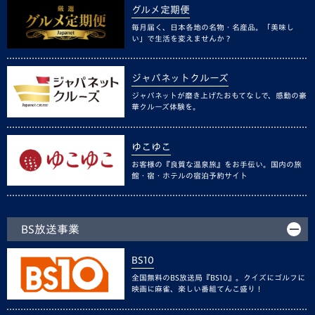
グルメ定期便
毎月届く、日本各地の名物・名産品。「美味し
い」で生活を変えませんか？
ジャパネットクルーズ
ジャパネットが磨き上げたおもてなしで、感動の豪
華クルーズ体験を。
ゆこゆこ
お客様の『良質な温泉旅』をお手伝い。国内の旅
館・宿・ホテルの宿泊予約サイト
BS放送事業
BS10
全国無料のBS放送局『BS10』。クイズにゴルフに
映画に麻雀、楽しい番組てんこ盛り！