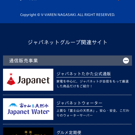
Youtube公式チャンネル
ホームタウン活動
Copyright © V-VAREN NAGASAKI. ALL RIGHT RESERVED.
ジャパネットグループ関連サイト
通信販売事業
ジャパネットたかた公式通販
家電を中心に、ジャパネットが自信をもって厳選
した商品だけをご紹介！
ジャパネットウォーター
上質な「富士山の天然水」。安心・安全、こだわ
りのウォーターサーバー
グルメ定期便