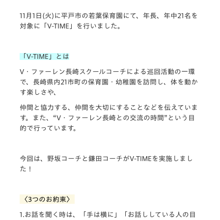
11月1日(火)に平戸市の若葉保育園にて、年長、年中21名を
対象に「V-TIME」を行いました。
「V-TIME」とは
V・ファーレン長崎スクールコーチによる巡回活動の一環
で、長崎県内21市町の保育園・幼稚園を訪問し、体を動か
す楽しさや、
仲間と協力する、仲間を大切にすることなどを伝えていま
す。また、“V・ファーレン長崎との交流の時間”という目
的で行っています。
今回は、野坂コーチと鎌田コーチがV-TIMEを実施しまし
た！
〈3つのお約束〉
1.お話を聞く時は、「手は横に」「お話ししている人の目