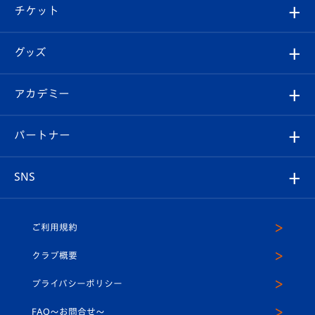
観戦ツアー
試合日程/結果
チケット
ファンクラブ
エンブレム紹介
はじめての観戦ガイド
順位表
チケット
グッズ
チケット
選手プロフィール
Revive Team
フォトギャラリー
シーズンシート
オンラインショップ
アカデミー
イベント
スタッフプロフィール
スタジアムへのアクセス
スタジアムグルメ
V-LOVERS（ファンクラブ）
2026-27ユニフォーム
メディア
育成からのお知らせ
パートナー
マスコット紹介
ヴィヴィくんの長崎おもてなしガイド
はじめての観戦ガイド
プレイヤーズスイート
店舗情報
グッズ
アカデミー
チームスケジュール
V-EXPRESS
パートナー企業一覧
SNS
（ユニフォーム入場）
ホームタウン
U-18
クラブハウス（練習場）
パートナー募集
公式Twitter
ご利用規約
アカデミー
U-15
応援メディア
法人限定 VIP BOX
ヴィヴィくんインスタグラム
クラブ概要
スクール
U-12
メディア出演情報
プライバシーポリシー
公式LINE＠
スクール
FAQ〜お問合せ〜
平和祈念活動