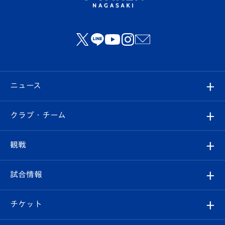
ニュース
すべて
クラブ・チーム
トップチーム
クラブプロフィール
観戦
クラブ
フィロソフィー
観戦ルール
試合情報
試合情報
クラブ概要
観戦ツアー
試合日程/結果
チケット
ファンクラブ
エンブレム紹介
はじめての観戦ガイド