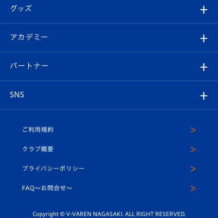
順位表
チケット
グッズ
チケット
選手プロフィール
Revive Team
フォトギャラリー
シーズンシート
オンラインショップ
アカデミー
イベント
スタッフプロフィール
スタジアムへのアクセス
スタジアムグルメ
V-LOVERS（ファンクラブ）
2026-27ユニフォーム
メディア
育成からのお知らせ
パートナー
マスコット紹介
ヴィヴィくんの長崎おもてなしガイド
はじめての観戦ガイド
プレイヤーズスイート
店舗情報
グッズ
アカデミー
チームスケジュール
V-EXPRESS
パートナー企業一覧
SNS
（ユニフォーム入場）
ホームタウン
U-18
クラブハウス（練習場）
パートナー募集
公式Twitter
ご利用規約
アカデミー
U-15
応援メディア
法人限定 VIP BOX
ヴィヴィくんインスタグラム
クラブ概要
スクール
U-12
メディア出演情報
プライバシーポリシー
公式LINE＠
スクール
FAQ〜お問合せ〜
平和祈念活動
Youtube公式チャンネル
ホームタウン活動
Copyright © V-VAREN NAGASAKI. ALL RIGHT RESERVED.