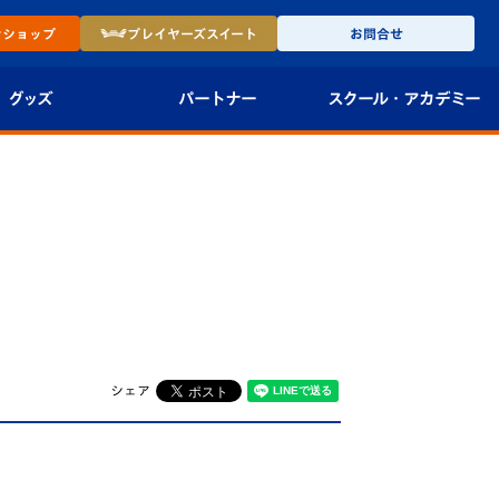
ン
ショップ
プレイヤーズ
スイート
お問合せ
グッズ
パートナー
スクール・
アカデミー
インショップ
パートナー企業一覧
アカデミー
-27ユニフォー
パートナー募集
U-18
法人限定 VIP BOX
U-15
報
U-12
スクール
シェア