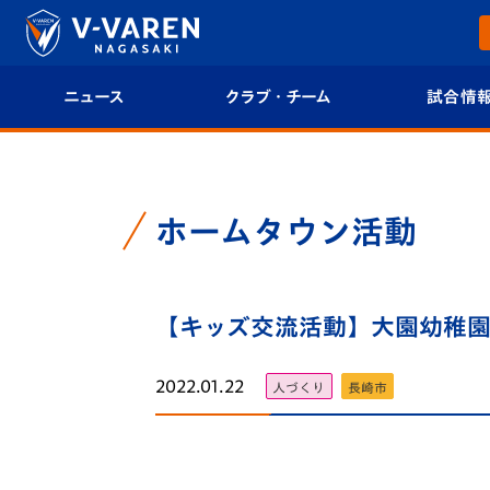
ニュース
クラブ・チーム
試合情
すべて
クラブプロフィール
試合日程/結果
トップチーム
フィロソフィー
試合情報
ホームタウン活動
クラブ
クラブ概要
順位表
試合情報
【キッズ交流活動】大園幼稚園
エンブレム紹介
U-21 Jリーグ
ファンクラブ
選手プロフィール
フォトギャラ
2022.01.22
人づくり
長崎市
チケット
スタッフプロフィール
スタジアムグ