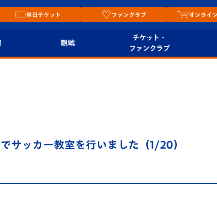
単日チケット
ファンクラブ
オンライ
チケット・
報
観戦
ファンクラブ
観戦ルール
チケット
オンラ
はじめての観戦ガイ
シーズンシート
2026
ド
ム
プレイヤーズスイート
Revive Team
店舗情
でサッカー教室を行いました（1/20）
関連
V-LOVERS（ファン
スタジアムへのアク
クラブ）
セス
リー
ヴィヴィくんの長崎
ルメ
おもてなしガイド