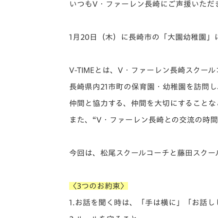
イベント
マスコット紹介
いつもV・ファーレン長崎にご声援いただ
メディア
チームスケジュール
1月20日（木）に長崎市の「大園幼稚園」に
グッズ
クラブハウス（練習
場）
V-TIMEとは、V・ファーレン長崎スク
ホームタウン
応援メディア
長崎県内21市町の保育園・幼稚園を訪問
アカデミー
仲間と協力する、仲間を大切にすることな
平和祈念活動
また、“V・ファーレン長崎との交流の時間
スクール
ホームタウン活動
今回は、松尾スクールコーチと藤田スクー
〈3つのお約束〉
1.お話を聞く時は、「手は横に」「お話